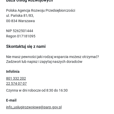
Baza Usług Rozwojowych
Polska Agencja Rozwoju Przedsiębiorczości
ul. Pańska 81/83,
00-834 Warszawa
NIP 5262501444
Regon 017181095
Skontaktuj się z nami
Nie masz pewności jaki rodzaj wsparcia możesz otrzymać?
Zadzwoń lub napisz i zapytaj naszych doradców
Infolinia
801 332 202
22 574 07 07
Czynna w dni robocze od 8:30 do 16:30
E-mail
info_uslugirozwojowe@parp.gov.pl