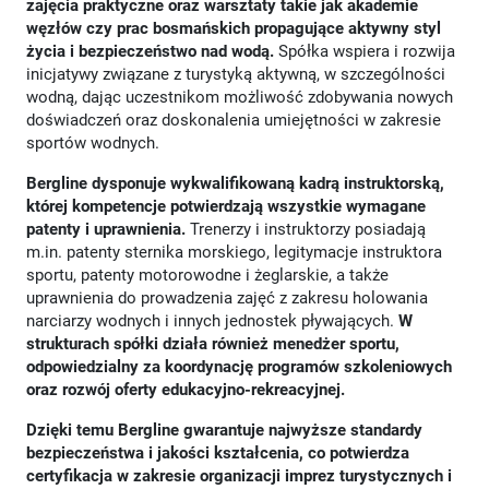
zajęcia praktyczne oraz warsztaty takie jak akademie
węzłów czy prac bosmańskich propagujące aktywny styl
życia i bezpieczeństwo nad wodą.
Spółka wspiera i rozwija
inicjatywy związane z turystyką aktywną, w szczególności
wodną, dając uczestnikom możliwość zdobywania nowych
doświadczeń oraz doskonalenia umiejętności w zakresie
sportów wodnych.
Bergline dysponuje wykwalifikowaną kadrą instruktorską,
której kompetencje potwierdzają wszystkie wymagane
patenty i uprawnienia.
Trenerzy i instruktorzy posiadają
m.in. patenty sternika morskiego, legitymacje instruktora
sportu, patenty motorowodne i żeglarskie, a także
uprawnienia do prowadzenia zajęć z zakresu holowania
narciarzy wodnych i innych jednostek pływających.
W
strukturach spółki działa również menedżer sportu,
odpowiedzialny za koordynację programów szkoleniowych
oraz rozwój oferty edukacyjno-rekreacyjnej.
Dzięki temu Bergline gwarantuje najwyższe standardy
bezpieczeństwa i jakości kształcenia, co potwierdza
certyfikacja w zakresie organizacji imprez turystycznych i