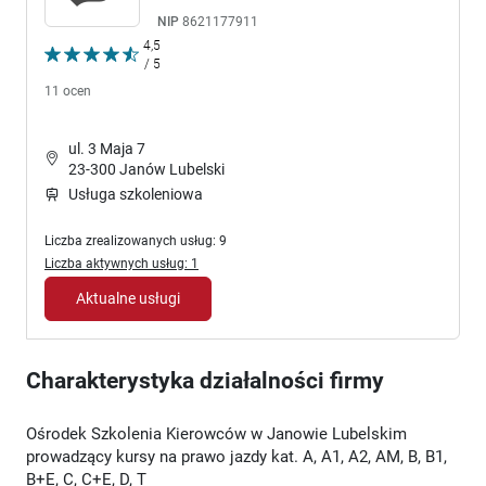
NIP
8621177911
4,5
/ 5
11 ocen
ul. 3 Maja 7
23-300 Janów Lubelski
Usługa szkoleniowa
Liczba zrealizowanych usług: 9
Liczba aktywnych usług: 1
Aktualne usługi
Charakterystyka działalności firmy
Ośrodek Szkolenia Kierowców w Janowie Lubelskim
prowadzący kursy na prawo jazdy kat. A, A1, A2, AM, B, B1,
B+E, C, C+E, D, T