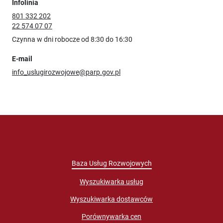
Infolinia
801 332 202
22 574 07 07
Czynna w dni robocze od 8:30 do 16:30
E-mail
info_uslugirozwojowe@parp.gov.pl
Baza Usług Rozwojowych
Wyszukiwarka usług
Wyszukiwarka dostawców
Porównywarka cen