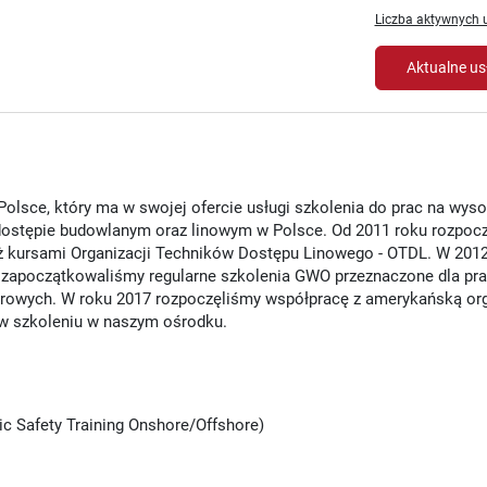
Liczba aktywnych u
Aktualne us
olsce, który ma w swojej ofercie usługi szkolenia do prac na wys
dostępie budowlanym oraz linowym w Polsce. Od 2011 roku rozpoc
ż kursami Organizacji Techników Dostępu Linowego - OTDL. W 2012
ku zapoczątkowaliśmy regularne szkolenia GWO przeznaczone dla p
trowych. W roku 2017 rozpoczęliśmy współpracę z amerykańską or
ł w szkoleniu w naszym ośrodku.
c Safety Training Onshore/Offshore)