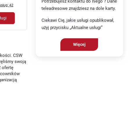
Potrzebujesz kontaktu do niego ? Dane
sług: 42
teleadresowe znajdziesz na dole karty.
ługi
Ciekawi Cię, jakie usługi opublikował,
użyj przycisku „Aktualne usługi”
Więcej
okości. CSW
zęliśmy swoją
 ofertę
racowników
ganizacją