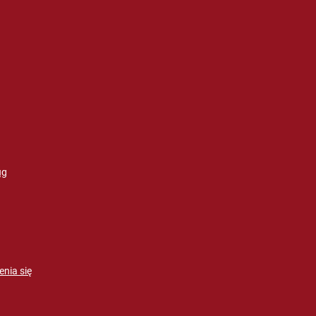
ug
enia się