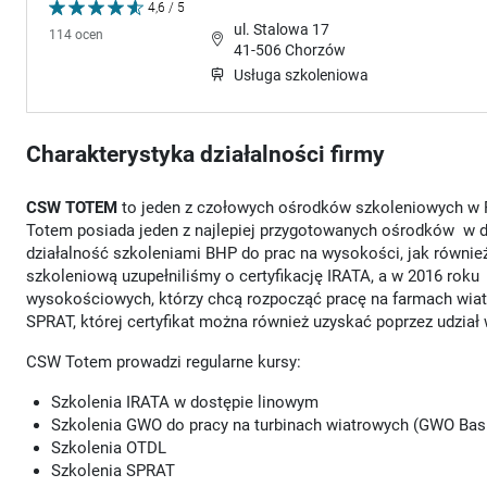
4,6 / 5
ul. Stalowa 17
114 ocen
41-506 Chorzów
Usługa szkoleniowa
Charakterystyka działalności firmy
CSW TOTEM
to jeden z czołowych ośrodków szkoleniowych w P
Totem posiada jeden z najlepiej przygotowanych ośrodków w 
działalność szkoleniami BHP do prac na wysokości, jak równie
szkoleniową uzupełniliśmy o certyfikację IRATA, a w 2016 ro
wysokościowych, którzy chcą rozpocząć pracę na farmach wia
SPRAT, której certyfikat można również uzyskać poprzez udzia
CSW Totem prowadzi regularne kursy:
Szkolenia IRATA w dostępie linowym
Szkolenia GWO do pracy na turbinach wiatrowych (GWO Basi
Szkolenia OTDL
Szkolenia SPRAT