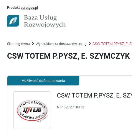
Uwaga, link otworzy się w nowym oknie
Produkt
parp.gov.pl
Strona główna
Wyszukiwarka dostawców usług
CSW TOTEM P.PYSZ, E.
CSW TOTEM P.PYSZ, E. SZYMCZY
Możliwość dofinansowania
CSW TOTEM P.PYSZ, E. 
NIP
6272718312