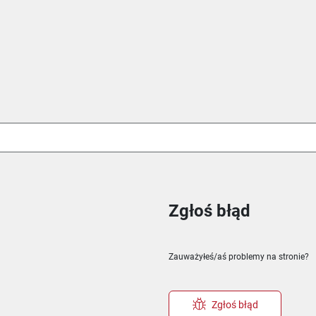
Zgłoś błąd
ie
m oknie
nowym oknie
Zauważyłeś/aś problemy na stronie?
Zgłoś błąd