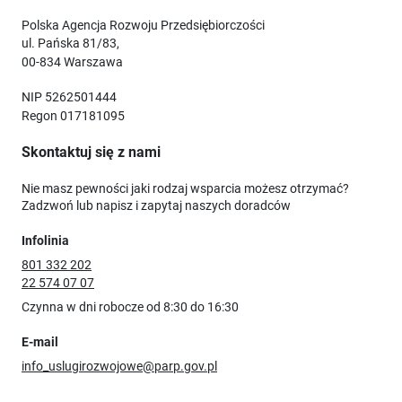
Polska Agencja Rozwoju Przedsiębiorczości
ul. Pańska 81/83,
00-834 Warszawa
NIP 5262501444
Regon 017181095
Skontaktuj się z nami
Nie masz pewności jaki rodzaj wsparcia możesz otrzymać?
Zadzwoń lub napisz i zapytaj naszych doradców
Infolinia
801 332 202
22 574 07 07
Czynna w dni robocze od 8:30 do 16:30
E-mail
info_uslugirozwojowe@parp.gov.pl