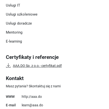
Usługi IT
Usługi szkoleniowe
Usługi doradcze
Mentoring
E-learning
Certyfikaty i referencje
AAA.DO Sp. z o.o.- certyfikat.pdf
Kontakt
Masz pytania? Skontaktuj się z nami
Uwaga, link otworzy się w nowym oknie
WWW
http://aaa.do
E-mail
learn@aaa.do