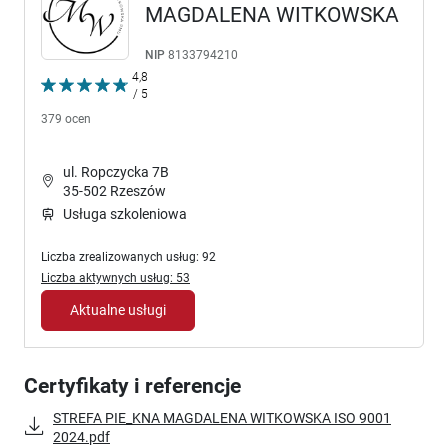
MAGDALENA WITKOWSKA
NIP
8133794210
4,8
/ 5
379 ocen
ul. Ropczycka 7B
35-502 Rzeszów
Usługa szkoleniowa
Liczba zrealizowanych usług: 92
Liczba aktywnych usług: 53
Aktualne usługi
Certyfikaty i referencje
STREFA PIE_KNA MAGDALENA WITKOWSKA ISO 9001
2024.pdf