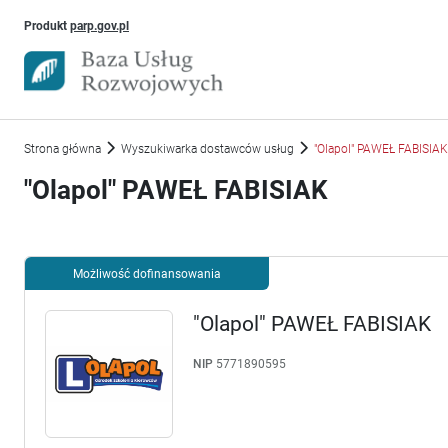
Uwaga, link otworzy się w nowym oknie
Produkt
parp.gov.pl
Strona główna
Wyszukiwarka dostawców usług
"Olapol" PAWEŁ FABISIAK
"Olapol" PAWEŁ FABISIAK
Możliwość dofinansowania
"Olapol" PAWEŁ FABISIAK
NIP
5771890595