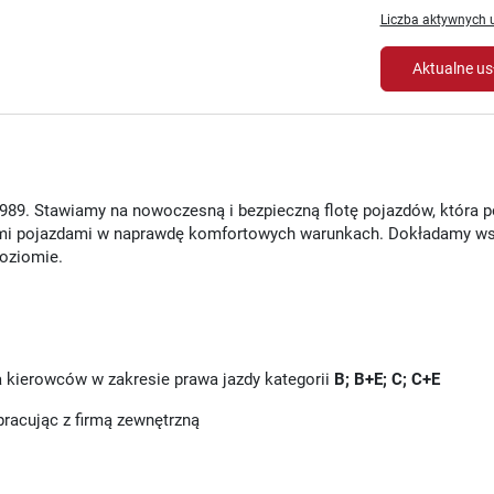
Liczba aktywnych u
Aktualne us
1989. Stawiamy na nowoczesną i bezpieczną flotę pojazdów, która 
mi pojazdami w naprawdę komfortowych warunkach. Dokładamy ws
poziomie.
 kierowców w zakresie prawa jazdy kategorii
B; B+E; C; C+E
racując z firmą zewnętrzną