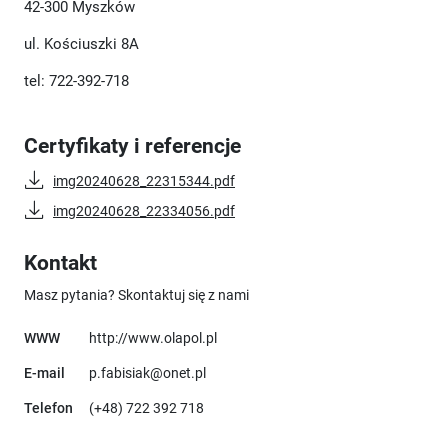
42-300 Myszków
ul. Kościuszki 8A
tel: 722-392-718
Certyfikaty i referencje
img20240628_22315344.pdf
img20240628_22334056.pdf
Kontakt
Masz pytania? Skontaktuj się z nami
Uwaga, link otworzy się w nowym okn
WWW
http://www.olapol.pl
E-mail
p.fabisiak@onet.pl
Telefon
(+48) 722 392 718