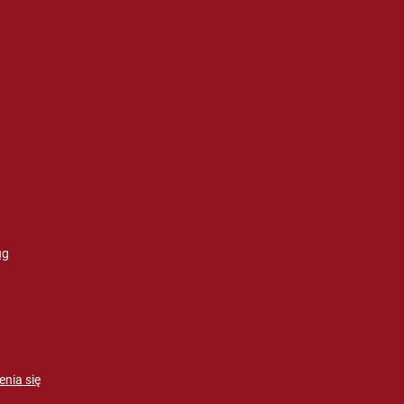
ug
enia się