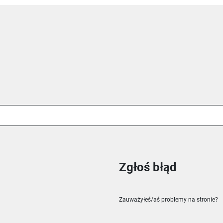
Zgłoś błąd
ie
m oknie
nowym oknie
Zauważyłeś/aś problemy na stronie?