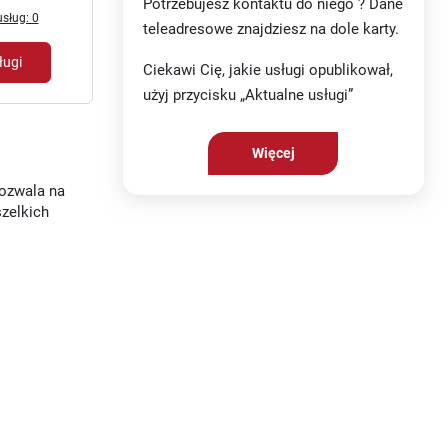
Potrzebujesz kontaktu do niego ? Dane
sług: 0
teleadresowe znajdziesz na dole karty.
ługi
Ciekawi Cię, jakie usługi opublikował,
użyj przycisku „Aktualne usługi”
Więcej
pozwala na
zelkich