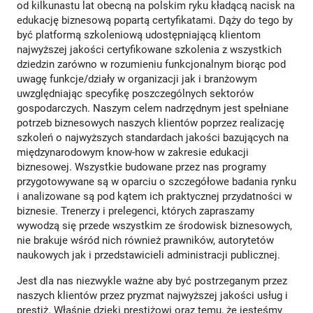
od kilkunastu lat obecną na polskim ryku kładącą nacisk na
edukację biznesową popartą certyfikatami. Dąży do tego by
być platformą szkoleniową udostępniającą klientom
najwyższej jakości certyfikowane szkolenia z wszystkich
dziedzin zarówno w rozumieniu funkcjonalnym biorąc pod
uwagę funkcje/działy w organizacji jak i branżowym
uwzględniając specyfikę poszczególnych sektorów
gospodarczych. Naszym celem nadrzędnym jest spełniane
potrzeb biznesowych naszych klientów poprzez realizację
szkoleń o najwyższych standardach jakości bazujących na
międzynarodowym know-how w zakresie edukacji
biznesowej. Wszystkie budowane przez nas programy
przygotowywane są w oparciu o szczegółowe badania rynku
i analizowane są pod kątem ich praktycznej przydatności w
biznesie. Trenerzy i prelegenci, których zapraszamy
wywodzą się przede wszystkim ze środowisk biznesowych,
nie brakuje wśród nich również prawników, autorytetów
naukowych jak i przedstawicieli administracji publicznej.
Jest dla nas niezwykle ważne aby być postrzeganym przez
naszych klientów przez pryzmat najwyższej jakości usług i
prestiż. Właśnie dzięki prestiżowi oraz temu, że jesteśmy