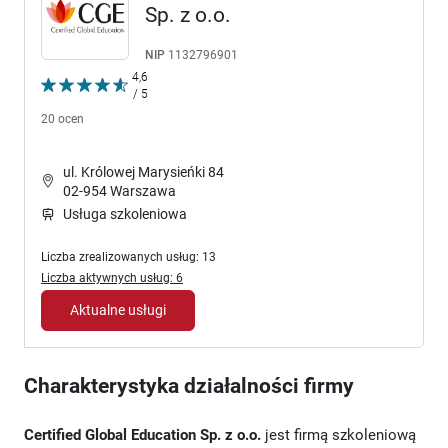
Sp. z o.o.
NIP
1132796901
4,6
/ 5
20 ocen
ul. Królowej Marysieńki 84
02-954 Warszawa
Usługa szkoleniowa
Liczba zrealizowanych usług: 13
Liczba aktywnych usług: 6
Aktualne usługi
Charakterystyka działalności firmy
Certified Global Education Sp. z o.o.
jest firmą szkoleniową