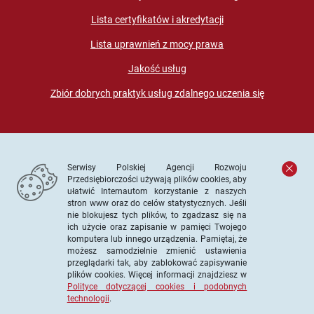
Lista certyfikatów i akredytacji
Lista uprawnień z mocy prawa
Jakość usług
Zbiór dobrych praktyk usług zdalnego uczenia się
Serwisy Polskiej Agencji Rozwoju
Przedsiębiorczości używają plików cookies, aby
ułatwić Internautom korzystanie z naszych
stron www oraz do celów statystycznych. Jeśli
© PARP. Wszelkie prawa zastrzeżone
nie blokujesz tych plików, to zgadzasz się na
ich użycie oraz zapisanie w pamięci Twojego
komputera lub innego urządzenia. Pamiętaj, że
możesz samodzielnie zmienić ustawienia
przeglądarki tak, aby zablokować zapisywanie
Projekt współfinansowany ze środków Unii Europejskiej w
plików cookies. Więcej informacji znajdziesz w
ramach Europejskiego Funduszu Społecznego
Polityce dotyczącej cookies i podobnych
technologii
.