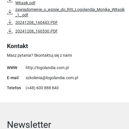
Witasik.pdf
zawiadomienie_o_wpisie_do_RIS_Logolandia_Monika_Witasik
_1_.pdf
20241208_160443.PDF
20241208_160530.PDF
Kontakt
Masz pytania? Skontaktuj się z nami
Uwaga, link otworzy się w nowym
WWW
http://logolandia.com.pl
E-mail
szkolenia@logolandia.com.pl
Telefon
(+48) 600 888 840
Newsletter