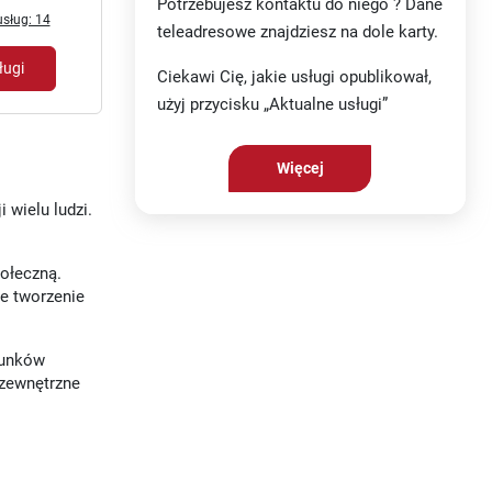
Potrzebujesz kontaktu do niego ? Dane
sług: 14
teleadresowe znajdziesz na dole karty.
ługi
Ciekawi Cię, jakie usługi opublikował,
użyj przycisku „Aktualne usługi”
Więcej
 wielu ludzi.
połeczną.
e tworzenie
runków
 zewnętrzne