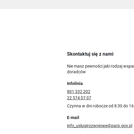
Skontaktuj się z nami
Nie masz pewności jaki rodzaj wspa
doradców
Infolinia
801 332 202
22 574 07 07
Czynna w dni robocze od 8:30 do 16
E-mail
info_uslugirozwojowe@parp.gov.pl