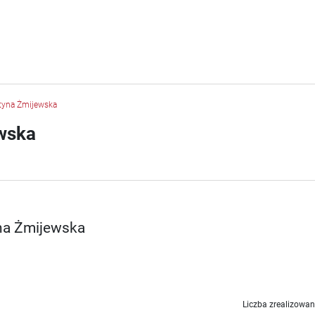
styna Żmijewska
ewska
yna Żmijewska
Liczba zrealizowan