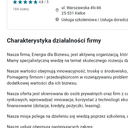
4,8 / 5
ul. Warszawska 49/46
184 oceny
25-531 Kielce
Usługa szkoleniowa / Usługa doradc
Charakterystyka działalności firmy
Nasza firma, Energia dla Biznesu, jest aktywną organizacją, któ
Mamy specjalistyczną wiedzę na temat skutecznego rozwoju dz
Nasze wartości obejmują innowacyjność, troskę o środowisko, 
Pomagamy firmom i przedsiębiorcom w rozwiązywaniu problemó
dodatkowej wartości dla ich biznesu.
Nasza oferta jest skierowana do osób prywatnych oraz firm z 
rynkowych, wprowadzać innowacje, korzystać z technologii ek
finansowanie (dotacje, kredyty, pożyczki, leasing).
Nasza misja polega na dzieleniu się wiedzą poprzez szkolenia, 
Nasze usługi obejmują następujących zakres: