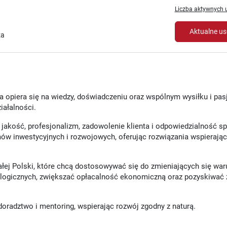
Liczba aktywnych u
Aktualne us
za
ra opiera się na wiedzy, doświadczeniu oraz wspólnym wysiłku i pasji
iałalności.
jakość, profesjonalizm, zadowolenie klienta i odpowiedzialność s
w inwestycyjnych i rozwojowych, oferując rozwiązania wspierając
całej Polski, które chcą dostosowywać się do zmieniających się wa
ologicznych, zwiększać opłacalność ekonomiczną oraz pozyskiwać
doradztwo i mentoring, wspierając rozwój zgodny z naturą.