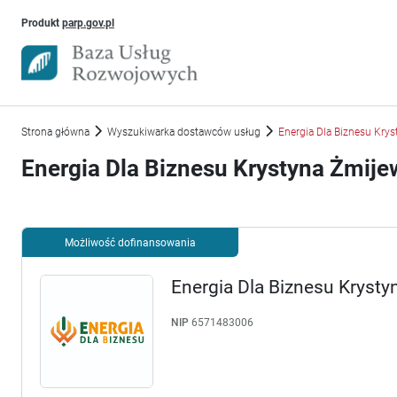
Uwaga, link otworzy się w nowym oknie
Produkt
parp.gov.pl
Strona główna
Wyszukiwarka dostawców usług
Energia Dla Biznesu Kry
Energia Dla Biznesu Krystyna Żmij
Możliwość dofinansowania
Energia Dla Biznesu Kryst
NIP
6571483006