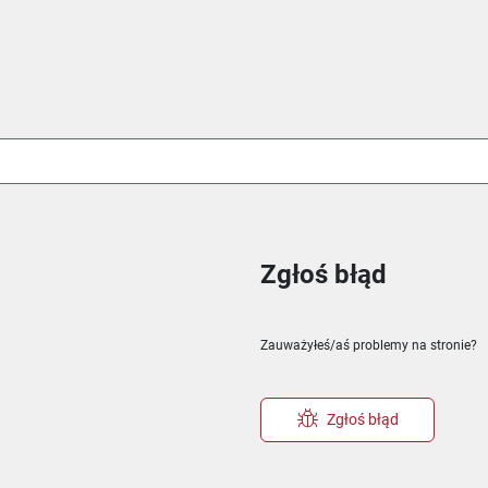
Zgłoś błąd
ie
m oknie
nowym oknie
Zauważyłeś/aś problemy na stronie?
Zgłoś błąd