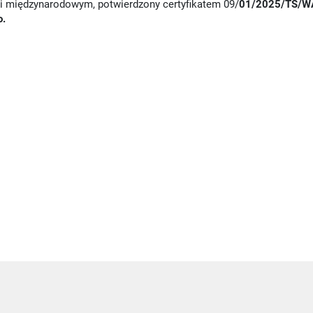
 i międzynarodowym, potwierdzony certyfikatem 09/
01/2025/TS/W
o.
nowym oknie