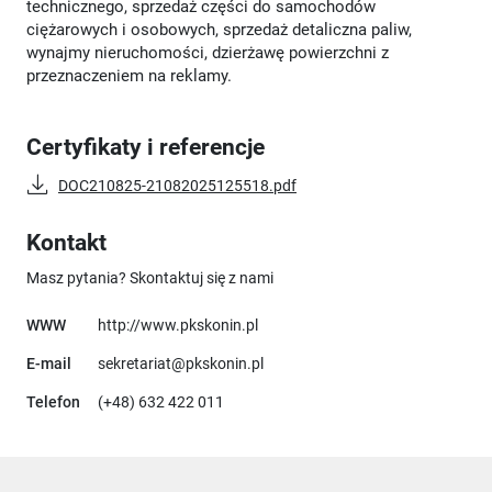
technicznego, sprzedaż części do samochodów
ciężarowych i osobowych, sprzedaż detaliczna paliw,
wynajmy nieruchomości, dzierżawę powierzchni z
przeznaczeniem na reklamy.
Certyfikaty i referencje
DOC210825-21082025125518.pdf
Kontakt
Masz pytania? Skontaktuj się z nami
Uwaga, link otworzy się w nowym 
WWW
http://www.pkskonin.pl
E-mail
sekretariat@pkskonin.pl
Telefon
(+48) 632 422 011