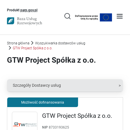
Uwaga, link otworzy się w nowym oknie
Produkt
parp.gov.pl
Strona główna
Wyszukiwarka dostawców usług
GTW Project Spółka z o.o.
GTW Project Spółka z o.o.
Szczegóły Dostawcy usług
Możliwość dofinansowania
GTW Project Spółka z o.o.
NIP
8733193625