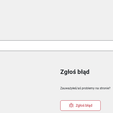
Zgłoś błąd
ie
m oknie
nowym oknie
Zauważyłeś/aś problemy na stronie?
Zgłoś błąd