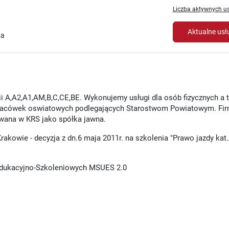
Liczba aktywnych us
Aktualne usł
za
rii A,A2,A1,AM,B,C,CE,BE. Wykonujemy usługi dla osób fizycznych a 
 i placówek oswiatowych podlegających Starostwom Powiatowym. Fir
owana w KRS jako spółka jawna.
akowie - decyzja z dn.6 maja 2011r. na szkolenia "Prawo jazdy kat.
Edukacyjno-Szkoleniowych MSUES 2.0