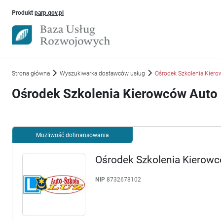
Uwaga, link otworzy się w nowym oknie
Produkt
parp.gov.pl
Strona główna
Wyszukiwarka dostawców usług
Ośrodek Szkolenia Kierow
Ośrodek Szkolenia Kierowców Auto S
Możliwość dofinansowania
Ośrodek Szkolenia Kierowc
NIP
8732678102