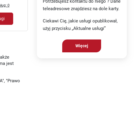
Potrzebujesz kontaktu do niego ? Dane
ług: 0
teleadresowe znajdziesz na dole karty.
ugi
Ciekawi Cię, jakie usługi opublikował,
użyj przycisku „Aktualne usługi”
Więcej
także
ma jest
A", "Prawo