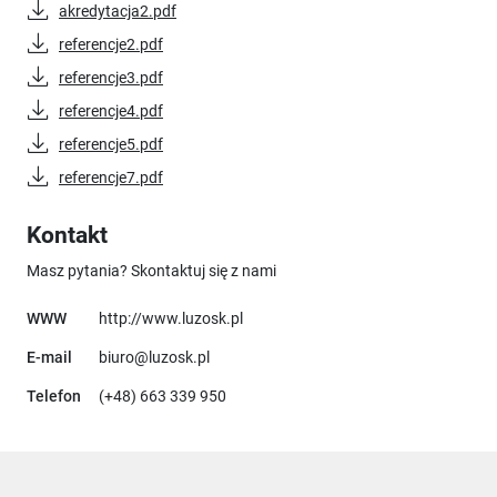
akredytacja2.pdf
referencje2.pdf
referencje3.pdf
referencje4.pdf
referencje5.pdf
referencje7.pdf
Kontakt
Masz pytania? Skontaktuj się z nami
Uwaga, link otworzy się w nowym ok
WWW
http://www.luzosk.pl
E-mail
biuro@luzosk.pl
Telefon
(+48) 663 339 950