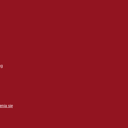
ug
enia się