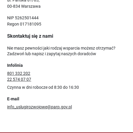
ul. Pańska 81/83,
00-834 Warszawa
NIP 5262501444
Regon 017181095
Skontaktuj się z nami
Nie masz pewności jaki rodzaj wsparcia możesz otrzymać?
Zadzwoń lub napisz i zapytaj naszych doradców
Infolinia
801 332 202
22 574 07 07
Czynna w dni robocze od 8:30 do 16:30
E-mail
info_uslugirozwojowe@parp.gov.pl