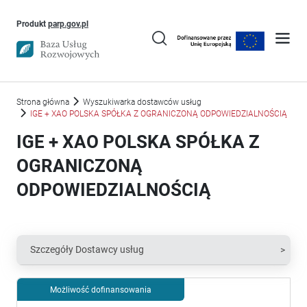
Uwaga, link otworzy się w nowym oknie
Produkt
parp.gov.pl
Strona główna
Wyszukiwarka dostawców usług
IGE + XAO POLSKA SPÓŁKA Z OGRANICZONĄ ODPOWIEDZIALNOŚCIĄ
IGE + XAO POLSKA SPÓŁKA Z
OGRANICZONĄ
ODPOWIEDZIALNOŚCIĄ
Szczegóły Dostawcy usług
Możliwość dofinansowania