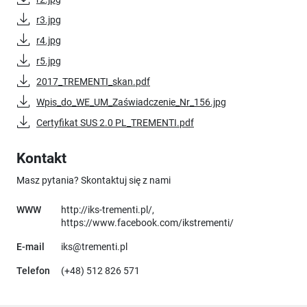
r3.jpg
r4.jpg
r5.jpg
2017_TREMENTI_skan.pdf
Wpis_do_WE_UM_Zaświadczenie_Nr_156.jpg
Certyfikat SUS 2.0 PL_TREMENTI.pdf
Kontakt
Masz pytania? Skontaktuj się z nami
Uwaga, link otworzy się w nowym ok
WWW
http://iks-trementi.pl/
,
Uwaga, link otwo
https://www.facebook.com/ikstrementi/
E-mail
iks@trementi.pl
Telefon
(+48) 512 826 571