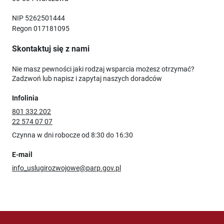
NIP 5262501444
Regon 017181095
Skontaktuj się z nami
Nie masz pewności jaki rodzaj wsparcia możesz otrzymać?
Zadzwoń lub napisz i zapytaj naszych doradców
Infolinia
801 332 202
22 574 07 07
Czynna w dni robocze od 8:30 do 16:30
E-mail
info_uslugirozwojowe@parp.gov.pl