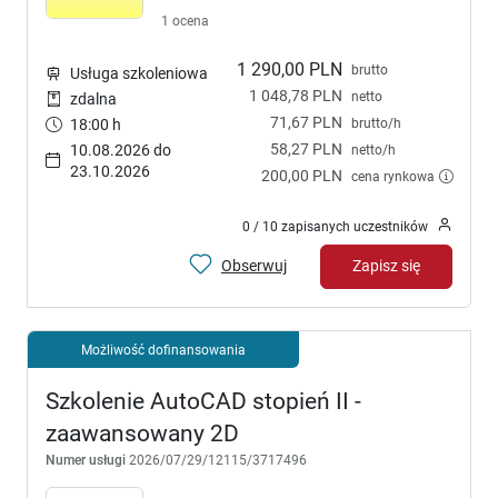
1 ocena
1 290,00 PLN
brutto
Usługa szkoleniowa
1 048,78 PLN
netto
zdalna
71,67 PLN
brutto/h
18:00 h
58,27 PLN
10.08.2026 do
netto/h
23.10.2026
200,00 PLN
cena rynkowa
0 / 10 zapisanych uczestników
Obserwuj
Zapisz się
Możliwość dofinansowania
Szkolenie AutoCAD stopień II -
zaawansowany 2D
Numer usługi
2026/07/29/12115/3717496