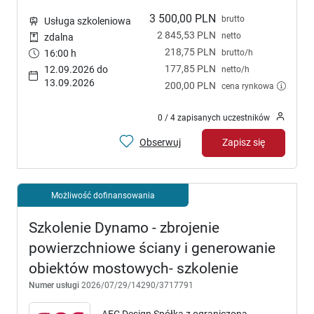
3 500,00 PLN
brutto
Usługa szkoleniowa
2 845,53 PLN
netto
zdalna
218,75 PLN
brutto/h
16:00 h
177,85 PLN
12.09.2026 do
netto/h
13.09.2026
200,00 PLN
cena rynkowa
0 / 4 zapisanych uczestników
Obserwuj
Zapisz się
Możliwość dofinansowania
Szkolenie Dynamo - zbrojenie
powierzchniowe ściany i generowanie
obiektów mostowych- szkolenie
Numer usługi
2026/07/29/14290/3717791