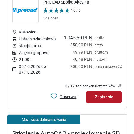
PROCAD Spółka Akcyjna
4,6 / 5
341 ocen
Katowice
1 045,50 PLN
brutto
Usługa szkoleniowa
850,00 PLN
netto
stacjonarna
49,79 PLN
brutto/h
Zajęcia grupowe
40,48 PLN
21:00 h
netto/h
05.10.2026 do
200,00 PLN
cena rynkowa
07.10.2026
0 / 12 zapisanych uczestników
Obserwuj
Zapisz się
Możliwość dofinansowania
Szkolenie AutoCAD - projektowanie 2D