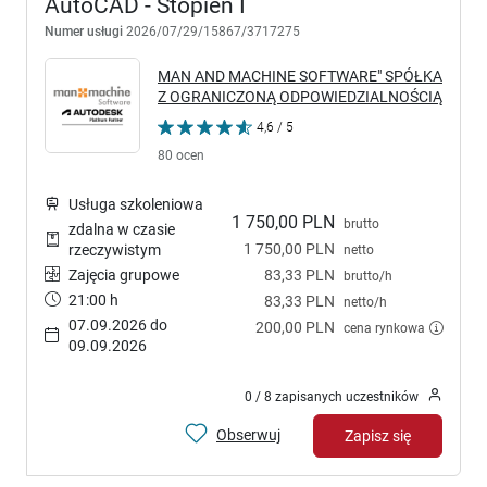
AutoCAD - Stopień I
Numer usługi
2026/07/29/15867/3717275
MAN AND MACHINE SOFTWARE" SPÓŁKA
Z OGRANICZONĄ ODPOWIEDZIALNOŚCIĄ
4,6 / 5
80 ocen
Usługa szkoleniowa
1 750,00 PLN
brutto
zdalna w czasie
1 750,00 PLN
rzeczywistym
netto
Zajęcia grupowe
83,33 PLN
brutto/h
21:00 h
83,33 PLN
netto/h
07.09.2026 do
200,00 PLN
cena rynkowa
09.09.2026
0 / 8 zapisanych uczestników
Obserwuj
Zapisz się