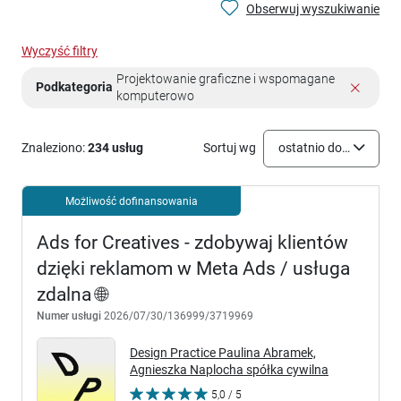
Obserwuj wyszukiwanie
Wyczyść filtry
Projektowanie graficzne i wspomagane
Podkategoria
komputerowo
Znaleziono:
234 usług
Sortuj wg
ostatnio dodane
Możliwość dofinansowania
Ads for Creatives - zdobywaj klientów
dzięki reklamom w Meta Ads / usługa
zdalna 🌐
Numer usługi
2026/07/30/136999/3719969
Design Practice Paulina Abramek,
Agnieszka Naplocha spółka cywilna
5,0 / 5