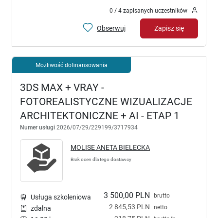
0 / 4 zapisanych uczestników
Obserwuj
Zapisz się
Możliwość dofinansowania
3DS MAX + VRAY -
FOTOREALISTYCZNE WIZUALIZACJE
ARCHITEKTONICZNE + AI - ETAP 1
Numer usługi
2026/07/29/229199/3717934
MOLISE ANETA BIELECKA
Brak ocen dla tego dostawcy
3 500,00 PLN
brutto
Usługa szkoleniowa
2 845,53 PLN
netto
zdalna