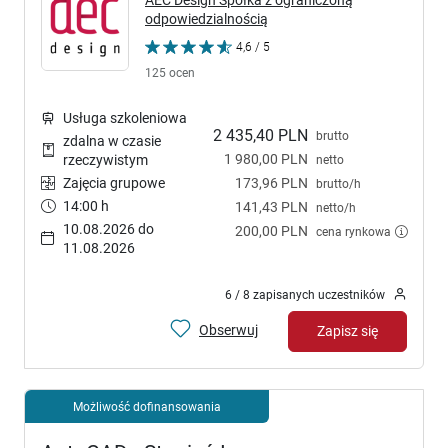
AEC Design Spółka z ograniczoną
odpowiedzialnością
4,6 / 5
125 ocen
Usługa szkoleniowa
2 435,40 PLN
brutto
zdalna w czasie
1 980,00 PLN
rzeczywistym
netto
Zajęcia grupowe
173,96 PLN
brutto/h
14:00 h
141,43 PLN
netto/h
10.08.2026 do
200,00 PLN
cena rynkowa
11.08.2026
6 / 8 zapisanych uczestników
Obserwuj
Zapisz się
Możliwość dofinansowania