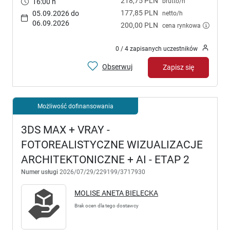
218,75 PLN
brutto/h
16:00 h
177,85 PLN
05.09.2026 do
netto/h
06.09.2026
200,00 PLN
cena rynkowa
0 / 4 zapisanych uczestników
Obserwuj
Zapisz się
Możliwość dofinansowania
3DS MAX + VRAY -
FOTOREALISTYCZNE WIZUALIZACJE
ARCHITEKTONICZNE + AI - ETAP 2
Numer usługi
2026/07/29/229199/3717930
MOLISE ANETA BIELECKA
Brak ocen dla tego dostawcy