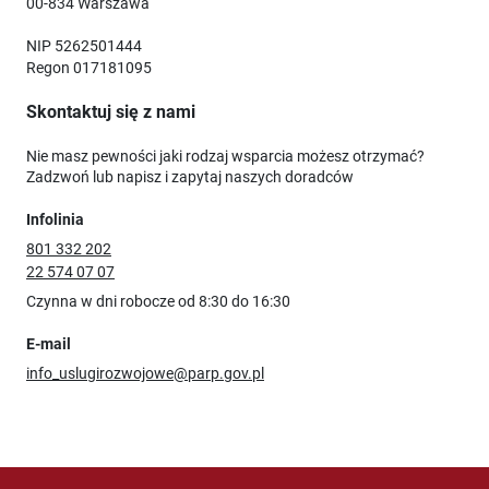
00-834 Warszawa
NIP 5262501444
Regon 017181095
Skontaktuj się z nami
Nie masz pewności jaki rodzaj wsparcia możesz otrzymać?
Zadzwoń lub napisz i zapytaj naszych doradców
Infolinia
801 332 202
22 574 07 07
Czynna w dni robocze od 8:30 do 16:30
E-mail
info_uslugirozwojowe@parp.gov.pl