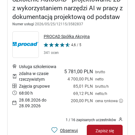
z wykorzystaniem narzędzi AI w pracy z
dokumentacją projektową od podstaw
Numer usługi
2026/05/25/12115/3582837
PROCAD Spółka Akcyjna
4,6 / 5
341 ocen
Usługa szkoleniowa
5 781,00 PLN
brutto
zdalna w czasie
4 700,00 PLN
rzeczywistym
netto
Zajęcia grupowe
85,01 PLN
brutto/h
68:00 h
69,12 PLN
netto/h
28.08.2026 do
200,00 PLN
cena rynkowa
28.09.2026
1 / 16 zapisanych uczestników
Obserwuj
Zapisz się