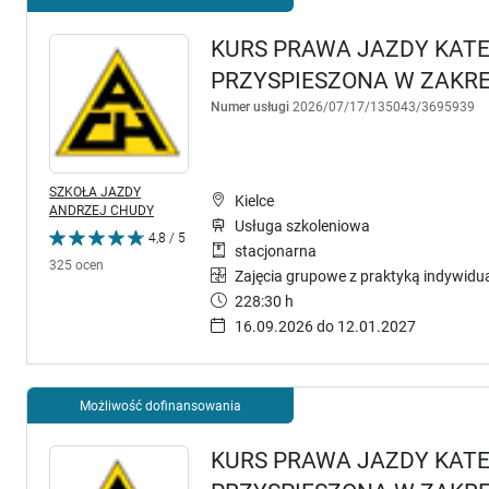
KURS PRAWA JAZDY KATE
PRZYSPIESZONA W ZAKRES
Numer usługi
2026/07/17/135043/3695939
SZKOŁA JAZDY
Kielce
ANDRZEJ CHUDY
Usługa szkoleniowa
4,8 / 5
stacjonarna
325 ocen
Zajęcia grupowe z praktyką indywidu
228:30 h
16.09.2026 do 12.01.2027
Możliwość dofinansowania
KURS PRAWA JAZDY KATEG