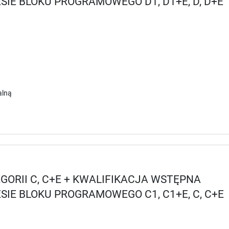
IE BLOKU PROGRAMOWEGO D1, D1+E, D, D+E
alną
ORII C, C+E + KWALIFIKACJA WSTĘPNA
IE BLOKU PROGRAMOWEGO C1, C1+E, C, C+E