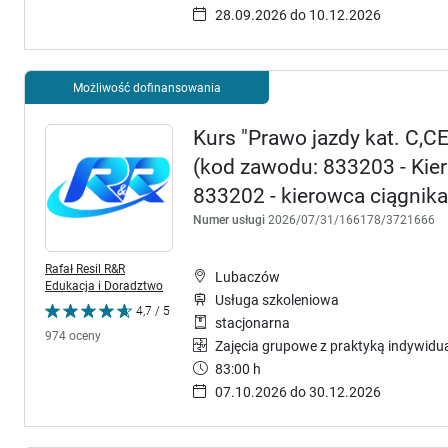
28.09.2026 do 10.12.2026
Możliwość dofinansowania
Kurs "Prawo jazdy kat. C,C
(kod zawodu: 833203 - Ki
833202 - kierowca ciągnik
Numer usługi
2026/07/31/166178/3721666
Rafał Resil R&R
Lubaczów
Edukacja i Doradztwo
Usługa szkoleniowa
4,7 / 5
stacjonarna
974 oceny
Zajęcia grupowe z praktyką indywidu
83:00 h
07.10.2026 do 30.12.2026