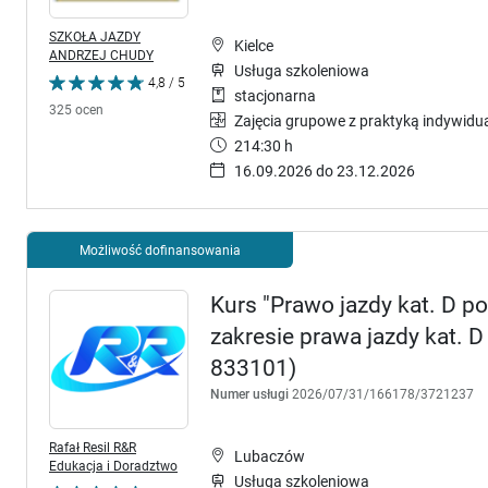
SZKOŁA JAZDY
Kielce
ANDRZEJ CHUDY
Usługa szkoleniowa
4,8 / 5
stacjonarna
325 ocen
Zajęcia grupowe z praktyką indywidu
214:30 h
16.09.2026 do 23.12.2026
Możliwość dofinansowania
Kurs "Prawo jazdy kat. D p
zakresie prawa jazdy kat. 
833101)
Numer usługi
2026/07/31/166178/3721237
Rafał Resil R&R
Lubaczów
Edukacja i Doradztwo
Usługa szkoleniowa