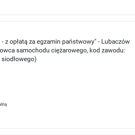
E - z opłatą za egzamin państwowy" - Lubaczów
erowca samochodu ciężarowego, kod zawodu:
a siodłowego)
alną