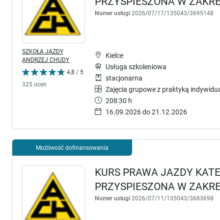
PRZYSPIESZONA W ZAKRES
Numer usługi
2026/07/17/135043/3695148
SZKOŁA JAZDY
Kielce
ANDRZEJ CHUDY
Usługa szkoleniowa
4,8 / 5
stacjonarna
325 ocen
Zajęcia grupowe z praktyką indywidu
208:30 h
16.09.2026 do 21.12.2026
Możliwość dofinansowania
KURS PRAWA JAZDY KATEG
PRZYSPIESZONA W ZAKRES
Numer usługi
2026/07/11/135043/3683698