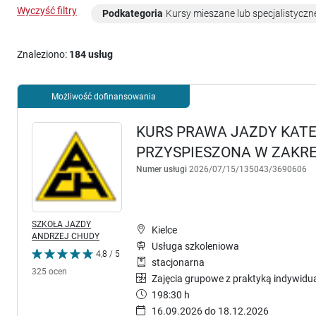
Wyczyść filtry
Podkategoria
Kursy mieszane lub specjalistyczn
Znaleziono:
184 usług
Możliwość dofinansowania
KURS PRAWA JAZDY KATE
PRZYSPIESZONA W ZAKRES
Numer usługi
2026/07/15/135043/3690606
SZKOŁA JAZDY
Kielce
ANDRZEJ CHUDY
Usługa szkoleniowa
4,8 / 5
stacjonarna
325 ocen
Zajęcia grupowe z praktyką indywidu
198:30 h
16.09.2026 do 18.12.2026