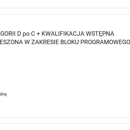
ORII D po C + KWALIFIKACJA WSTĘPNA
IESZONA W ZAKRESIE BLOKU PROGRAMOWEG
alną