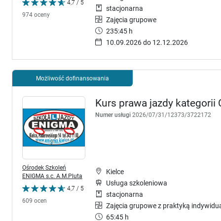
4,7 / 5
stacjonarna
974 oceny
Zajęcia grupowe
235:45 h
10.09.2026 do 12.12.2026
Możliwość dofinansowania
Kurs prawa jazdy kategorii C
Numer usługi
2026/07/31/12373/3722172
Ośrodek Szkoleń
Kielce
ENIGMA s.c. A.M.Pluta
Usługa szkoleniowa
4,7 / 5
stacjonarna
609 ocen
Zajęcia grupowe z praktyką indywidu
65:45 h