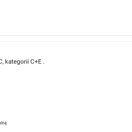
, kategorii C+E .
alną