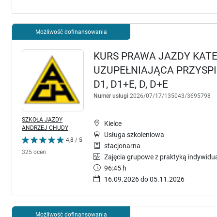
Możliwość dofinansowania
KURS PRAWA JAZDY KATEG
UZUPEŁNIAJĄCA PRZYSP
D1, D1+E, D, D+E
Numer usługi
2026/07/17/135043/3695798
SZKOŁA JAZDY
Kielce
ANDRZEJ CHUDY
Usługa szkoleniowa
4,8 / 5
stacjonarna
325 ocen
Zajęcia grupowe z praktyką indywidu
96:45 h
16.09.2026 do 05.11.2026
Możliwość dofinansowania