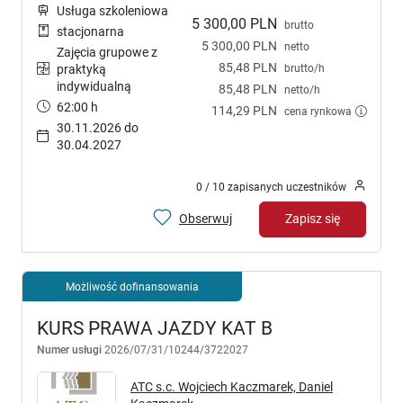
Usługa szkoleniowa
5 300,00 PLN
brutto
stacjonarna
5 300,00 PLN
netto
Zajęcia grupowe z
85,48 PLN
brutto/h
praktyką
indywidualną
85,48 PLN
netto/h
62:00 h
114,29 PLN
cena rynkowa
30.11.2026 do
30.04.2027
0 / 10 zapisanych uczestników
Obserwuj
Zapisz się
Możliwość dofinansowania
KURS PRAWA JAZDY KAT B
Numer usługi
2026/07/31/10244/3722027
ATC s.c. Wojciech Kaczmarek, Daniel