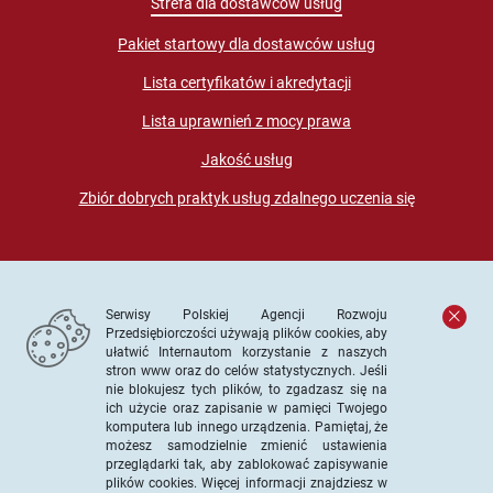
Strefa dla dostawców usług
Pakiet startowy dla dostawców usług
Lista certyfikatów i akredytacji
Lista uprawnień z mocy prawa
Jakość usług
Zbiór dobrych praktyk usług zdalnego uczenia się
Serwisy Polskiej Agencji Rozwoju
Przedsiębiorczości używają plików cookies, aby
ułatwić Internautom korzystanie z naszych
stron www oraz do celów statystycznych. Jeśli
© PARP. Wszelkie prawa zastrzeżone
nie blokujesz tych plików, to zgadzasz się na
ich użycie oraz zapisanie w pamięci Twojego
komputera lub innego urządzenia. Pamiętaj, że
możesz samodzielnie zmienić ustawienia
przeglądarki tak, aby zablokować zapisywanie
Projekt współfinansowany ze środków Unii Europejskiej w
plików cookies. Więcej informacji znajdziesz w