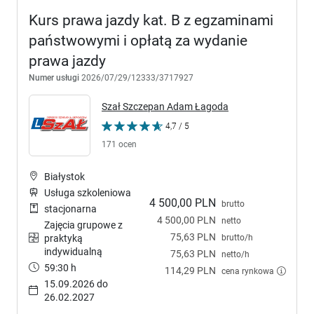
Kurs prawa jazdy kat. B z egzaminami
państwowymi i opłatą za wydanie
prawa jazdy
Numer usługi
2026/07/29/12333/3717927
Szał Szczepan Adam Łagoda
4,7 / 5
171 ocen
Białystok
Usługa szkoleniowa
4 500,00 PLN
brutto
stacjonarna
4 500,00 PLN
netto
Zajęcia grupowe z
75,63 PLN
brutto/h
praktyką
indywidualną
75,63 PLN
netto/h
59:30 h
114,29 PLN
cena rynkowa
15.09.2026 do
26.02.2027