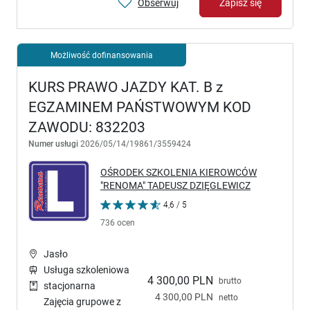
Obserwuj
Zapisz się
Możliwość dofinansowania
KURS PRAWO JAZDY KAT. B z
EGZAMINEM PAŃSTWOWYM KOD
ZAWODU: 832203
Numer usługi
2026/05/14/19861/3559424
OŚRODEK SZKOLENIA KIEROWCÓW
"RENOMA" TADEUSZ DZIĘGLEWICZ
4,6 / 5
736 ocen
Jasło
Usługa szkoleniowa
4 300,00 PLN
brutto
stacjonarna
4 300,00 PLN
netto
Zajęcia grupowe z