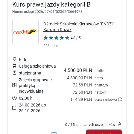
Kurs prawa jazdy kategorii B
Numer usługi
2026/07/01/52362/3664973
Ośrodek Szkolenia Kierowców "ENDZI"
Karolina Kozak
4,8 / 5
226 ocen
Piła
Usługa szkoleniowa
4 500,00 PLN
brutto
stacjonarna
4 500,00 PLN
netto
Zajęcia grupowe z
72,58 PLN
brutto/h
praktyką
indywidualną
72,58 PLN
netto/h
62:00 h
114,29 PLN
cena rynkowa
24.08.2026 do
26.10.2026
0 / 15 zapisanych uczestników