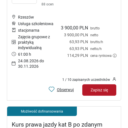
88 ocen
Rzeszów
Usługa szkoleniowa
3 900,00 PLN
brutto
stacjonarna
3 900,00 PLN
netto
Zajęcia grupowe z
63,93 PLN
brutto/h
praktyką
indywidualną
63,93 PLN
netto/h
61:00 h
114,29 PLN
cena rynkowa
24.08.2026 do
30.11.2026
1 / 10 zapisanych uczestników
Obserwuj
Zapisz się
Możliwość dofinansowania
Kurs prawa jazdy kat B po zdanym