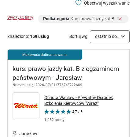
Obserwuj wyszukiwanie
Wyczyść filtry
Podkategoria
Kurs prawa jazdy kat.B
Znaleziono:
159 usług
Sortuj wg
ostatnio dodane
Możliwość dofinansowania
kurs: prawo jazdy kat. B z egzaminem
państwowym - Jarosław
Numer usługi
2026/07/31/7767/3722609
Ochota Wacław - Prywatny Ośrodek
Szkolenia Kierowców "Wiraż"
4,7 / 5
1 052 oceny
Jarosław