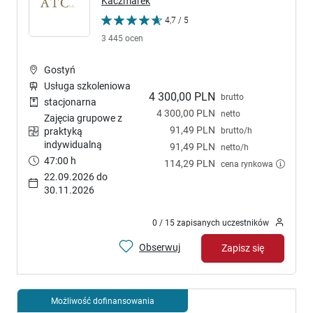
Kaczmarek
4,7 / 5
3 445 ocen
Gostyń
Usługa szkoleniowa
4 300,00 PLN
brutto
stacjonarna
4 300,00 PLN
netto
Zajęcia grupowe z
91,49 PLN
brutto/h
praktyką
indywidualną
91,49 PLN
netto/h
47:00 h
114,29 PLN
cena rynkowa
22.09.2026 do
30.11.2026
0 / 15 zapisanych uczestników
Obserwuj
Zapisz się
Możliwość dofinansowania