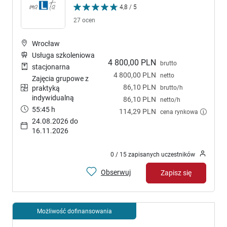
4,8 / 5
27 ocen
Wrocław
Usługa szkoleniowa
4 800,00 PLN
brutto
stacjonarna
4 800,00 PLN
netto
Zajęcia grupowe z
86,10 PLN
brutto/h
praktyką
indywidualną
86,10 PLN
netto/h
55:45 h
114,29 PLN
cena rynkowa
24.08.2026 do
16.11.2026
0 / 15 zapisanych uczestników
Obserwuj
Zapisz się
Możliwość dofinansowania