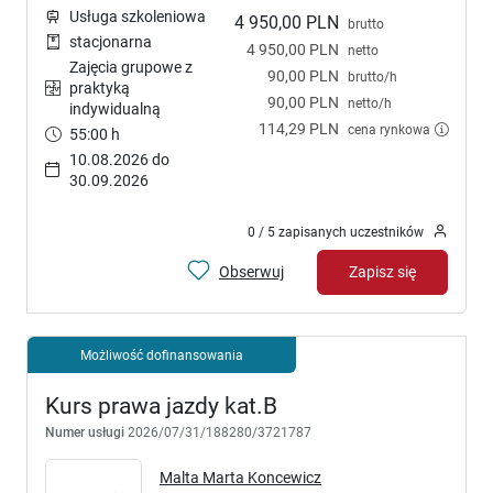
Usługa szkoleniowa
4 950,00 PLN
brutto
stacjonarna
4 950,00 PLN
netto
Zajęcia grupowe z
90,00 PLN
brutto/h
praktyką
90,00 PLN
netto/h
indywidualną
114,29 PLN
cena rynkowa
55:00 h
10.08.2026 do
30.09.2026
0 / 5 zapisanych uczestników
Obserwuj
Zapisz się
Możliwość dofinansowania
Kurs prawa jazdy kat.B
Numer usługi
2026/07/31/188280/3721787
Malta Marta Koncewicz