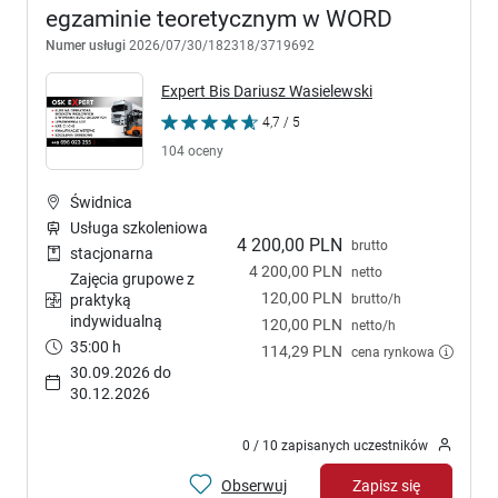
egzaminie teoretycznym w WORD
Numer usługi
2026/07/30/182318/3719692
Expert Bis Dariusz Wasielewski
4,7 / 5
104 oceny
Świdnica
Usługa szkoleniowa
4 200,00 PLN
brutto
stacjonarna
4 200,00 PLN
netto
Zajęcia grupowe z
120,00 PLN
brutto/h
praktyką
indywidualną
120,00 PLN
netto/h
35:00 h
114,29 PLN
cena rynkowa
30.09.2026 do
30.12.2026
0 / 10 zapisanych uczestników
Obserwuj
Zapisz się