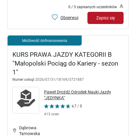
0 / 5 zapisanych uczestników
Obserwuj
Zapisz się
Możliwość dofinansowania
KURS PRAWA JAZDY KATEGORII B
"Małopolski Pociąg do Kariery - sezon
1"
Numer usługi
2026/07/31/18169/3721887
Paweł Drożdż Ośrodek Nauki Jazdy
"JEDYNKA"
4,7 / 5
413 ocen
Dąbrowa
Tarnowska