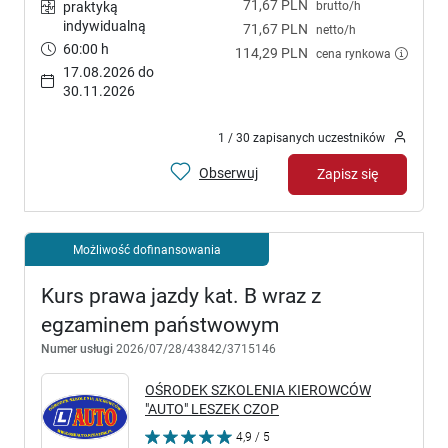
71,67 PLN
brutto/h
praktyką
indywidualną
71,67 PLN
netto/h
60:00 h
114,29 PLN
cena rynkowa
17.08.2026 do
30.11.2026
1 / 30 zapisanych uczestników
Obserwuj
Zapisz się
Możliwość dofinansowania
Kurs prawa jazdy kat. B wraz z
egzaminem państwowym
Numer usługi
2026/07/28/43842/3715146
OŚRODEK SZKOLENIA KIEROWCÓW
"AUTO" LESZEK CZOP
4,9 / 5