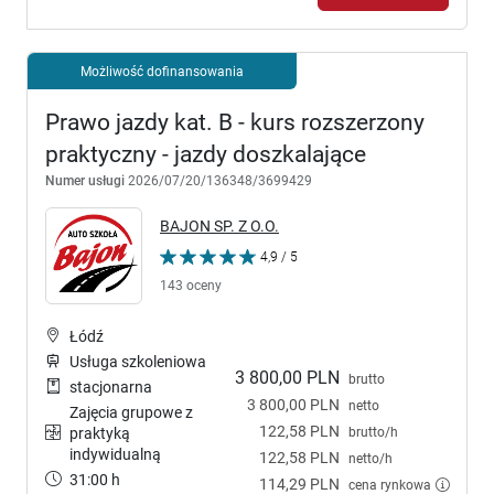
Możliwość dofinansowania
Prawo jazdy kat. B - kurs rozszerzony
praktyczny - jazdy doszkalające
Numer usługi
2026/07/20/136348/3699429
BAJON SP. Z O.O.
4,9 / 5
143 oceny
Łódź
Usługa szkoleniowa
3 800,00 PLN
brutto
stacjonarna
3 800,00 PLN
netto
Zajęcia grupowe z
122,58 PLN
brutto/h
praktyką
indywidualną
122,58 PLN
netto/h
31:00 h
114,29 PLN
cena rynkowa