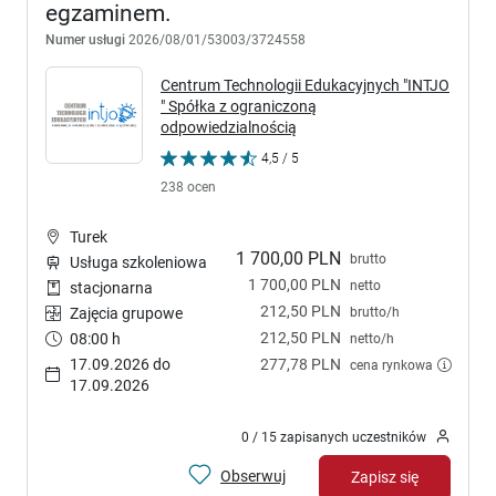
egzaminem.
Numer usługi
2026/08/01/53003/3724558
Centrum Technologii Edukacyjnych "INTJO
" Spółka z ograniczoną
odpowiedzialnością
4,5 / 5
238 ocen
Turek
1 700,00 PLN
brutto
Usługa szkoleniowa
1 700,00 PLN
netto
stacjonarna
212,50 PLN
brutto/h
Zajęcia grupowe
212,50 PLN
08:00 h
netto/h
17.09.2026 do
277,78 PLN
cena rynkowa
17.09.2026
0 / 15 zapisanych uczestników
Obserwuj
Zapisz się