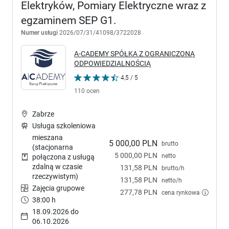
Elektryków, Pomiary Elektryczne wraz z
egzaminem SEP G1.
Numer usługi
2026/07/31/41098/3722028
A-CADEMY SPÓŁKA Z OGRANICZONĄ
ODPOWIEDZIALNOŚCIĄ
4,5 / 5
110 ocen
Zabrze
Usługa szkoleniowa
mieszana
5 000,00 PLN
brutto
(stacjonarna
5 000,00 PLN
netto
połączona z usługą
zdalną w czasie
131,58 PLN
brutto/h
rzeczywistym)
131,58 PLN
netto/h
Zajęcia grupowe
277,78 PLN
cena rynkowa
38:00 h
18.09.2026 do
06.10.2026