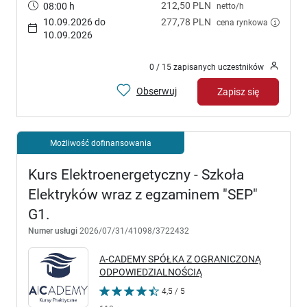
212,50 PLN
08:00 h
netto/h
10.09.2026 do
277,78 PLN
cena rynkowa
10.09.2026
0 / 15 zapisanych uczestników
Obserwuj
Zapisz się
Możliwość dofinansowania
Kurs Elektroenergetyczny - Szkoła
Elektryków wraz z egzaminem "SEP"
G1.
Numer usługi
2026/07/31/41098/3722432
A-CADEMY SPÓŁKA Z OGRANICZONĄ
ODPOWIEDZIALNOŚCIĄ
4,5 / 5