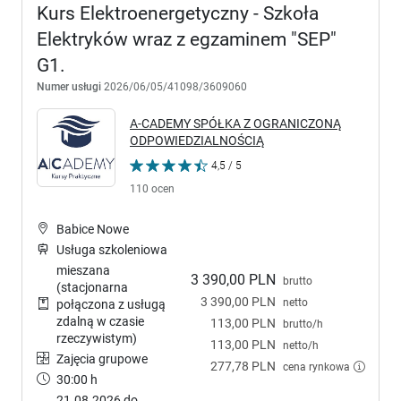
Kurs Elektroenergetyczny - Szkoła
Elektryków wraz z egzaminem "SEP"
G1.
Numer usługi
2026/06/05/41098/3609060
A-CADEMY SPÓŁKA Z OGRANICZONĄ
ODPOWIEDZIALNOŚCIĄ
4,5 / 5
110 ocen
Babice Nowe
Usługa szkoleniowa
mieszana
3 390,00 PLN
brutto
(stacjonarna
3 390,00 PLN
netto
połączona z usługą
zdalną w czasie
113,00 PLN
brutto/h
rzeczywistym)
113,00 PLN
netto/h
Zajęcia grupowe
277,78 PLN
cena rynkowa
30:00 h
21.08.2026 do