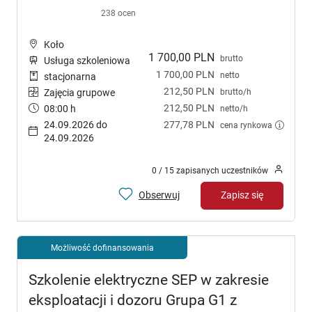
238 ocen
Koło
1 700,00 PLN
brutto
Usługa szkoleniowa
1 700,00 PLN
netto
stacjonarna
212,50 PLN
brutto/h
Zajęcia grupowe
212,50 PLN
08:00 h
netto/h
24.09.2026 do
277,78 PLN
cena rynkowa
24.09.2026
0 / 15 zapisanych uczestników
Obserwuj
Zapisz się
Możliwość dofinansowania
Szkolenie elektryczne SEP w zakresie
eksploatacji i dozoru Grupa G1 z