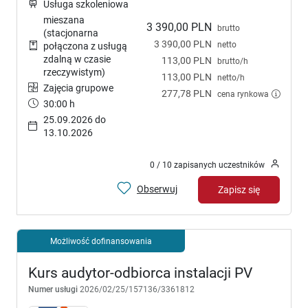
Usługa szkoleniowa
mieszana
3 390,00 PLN
brutto
(stacjonarna
3 390,00 PLN
netto
połączona z usługą
zdalną w czasie
113,00 PLN
brutto/h
rzeczywistym)
113,00 PLN
netto/h
Zajęcia grupowe
277,78 PLN
cena rynkowa
30:00 h
25.09.2026 do
13.10.2026
0 / 10 zapisanych uczestników
Obserwuj
Zapisz się
Możliwość dofinansowania
Kurs audytor-odbiorca instalacji PV
Numer usługi
2026/02/25/157136/3361812