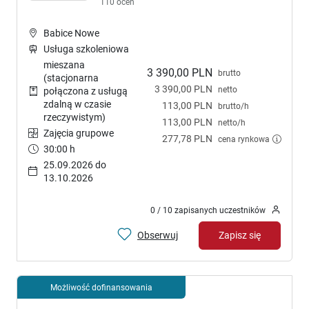
110 ocen
Babice Nowe
Usługa szkoleniowa
mieszana
3 390,00 PLN
brutto
(stacjonarna
3 390,00 PLN
netto
połączona z usługą
zdalną w czasie
113,00 PLN
brutto/h
rzeczywistym)
113,00 PLN
netto/h
Zajęcia grupowe
277,78 PLN
cena rynkowa
30:00 h
25.09.2026 do
13.10.2026
0 / 10 zapisanych uczestników
Obserwuj
Zapisz się
Możliwość dofinansowania