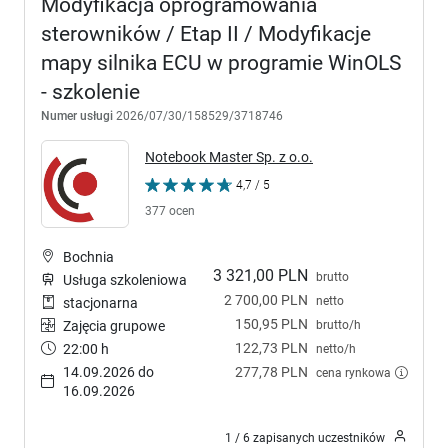
Modyfikacja oprogramowania
sterowników / Etap II / Modyfikacje
mapy silnika ECU w programie WinOLS
- szkolenie
Numer usługi
2026/07/30/158529/3718746
Notebook Master Sp. z o.o.
4,7 / 5
377 ocen
Bochnia
3 321,00 PLN
brutto
Usługa szkoleniowa
2 700,00 PLN
netto
stacjonarna
150,95 PLN
brutto/h
Zajęcia grupowe
122,73 PLN
22:00 h
netto/h
14.09.2026 do
277,78 PLN
cena rynkowa
16.09.2026
1 / 6 zapisanych uczestników