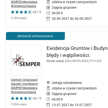
SEMPER Magdalena
zdalna w czasie rzeczywistym
Wolniewicz-Kesaria
Zajęcia grupowe
4,5 / 5
06:00 h
3 204 oceny
30.09.2027 do 30.09.2027
Możliwość dofinansowania
Ewidencja Gruntów i Budynk
błędy i wątpliwości.
Numer usługi
2026/08/05/8282/3731420
Centrum Organizacji
Usługa szkoleniowa
Szkoleń i Konferencji
SEMPER Magdalena
zdalna w czasie rzeczywistym
Wolniewicz-Kesaria
Zajęcia grupowe
4,5 / 5
06:00 h
3 204 oceny
13.07.2027 do 13.07.2027