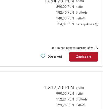
1 094,70 PLN
brutto
890,00 PLN
netto
182,45 PLN
brutto/h
148,33 PLN
netto/h
154,81 PLN
cena rynkowa
0 / 15 zapisanych uczestników
Obserwuj
Zapisz się
1 217,70 PLN
brutto
990,00 PLN
netto
152,21 PLN
brutto/h
123,75 PLN
netto/h