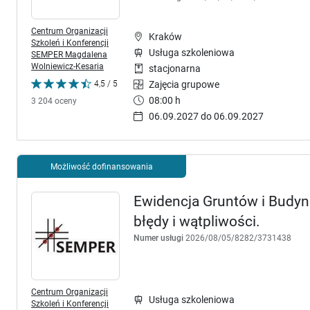
Centrum Organizacji
Kraków
Szkoleń i Konferencji
Usługa szkoleniowa
SEMPER Magdalena
Wolniewicz-Kesaria
stacjonarna
4,5 / 5
Zajęcia grupowe
08:00 h
3 204 oceny
06.09.2027 do 06.09.2027
Możliwość dofinansowania
Ewidencja Gruntów i Budynk
błędy i wątpliwości.
Numer usługi
2026/08/05/8282/3731438
Centrum Organizacji
Usługa szkoleniowa
Szkoleń i Konferencji