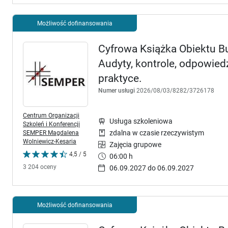
Możliwość dofinansowania
Cyfrowa Książka Obiektu 
Audyty, kontrole, odpowie
praktyce.
Numer usługi
2026/08/03/8282/3726178
Centrum Organizacji
Usługa szkoleniowa
Szkoleń i Konferencji
SEMPER Magdalena
zdalna w czasie rzeczywistym
Wolniewicz-Kesaria
Zajęcia grupowe
4,5 / 5
06:00 h
3 204 oceny
06.09.2027 do 06.09.2027
Możliwość dofinansowania