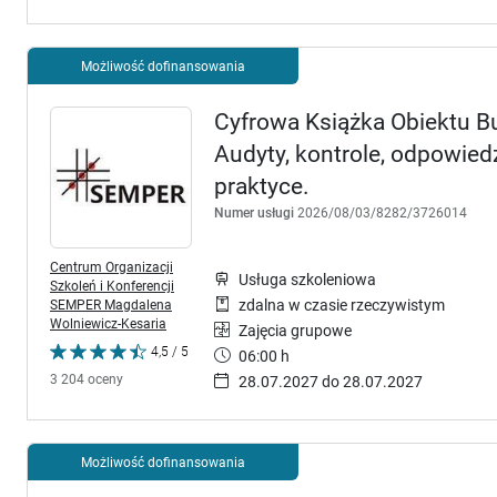
Możliwość dofinansowania
Cyfrowa Książka Obiektu 
Audyty, kontrole, odpowie
praktyce.
Numer usługi
2026/08/03/8282/3726014
Centrum Organizacji
Usługa szkoleniowa
Szkoleń i Konferencji
SEMPER Magdalena
zdalna w czasie rzeczywistym
Wolniewicz-Kesaria
Zajęcia grupowe
4,5 / 5
06:00 h
3 204 oceny
28.07.2027 do 28.07.2027
Możliwość dofinansowania