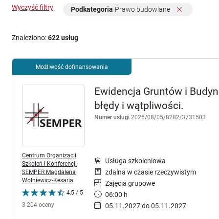
Wyczyść filtry
Podkategoria
Prawo budowlane
Znaleziono:
622 usług
Możliwość dofinansowania
Ewidencja Gruntów i Budynk
błędy i wątpliwości.
Numer usługi
2026/08/05/8282/3731503
Centrum Organizacji
Usługa szkoleniowa
Szkoleń i Konferencji
SEMPER Magdalena
zdalna w czasie rzeczywistym
Wolniewicz-Kesaria
Zajęcia grupowe
4,5 / 5
06:00 h
3 204 oceny
05.11.2027 do 05.11.2027