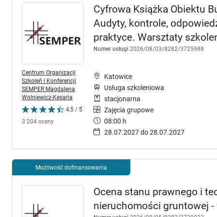
Cyfrowa Książka Obiektu 
Audyty, kontrole, odpowie
praktyce. Warsztaty szkole
Numer usługi
2026/08/03/8282/3725988
Centrum Organizacji
Katowice
Szkoleń i Konferencji
Usługa szkoleniowa
SEMPER Magdalena
Wolniewicz-Kesaria
stacjonarna
4,5 / 5
Zajęcia grupowe
08:00 h
3 204 oceny
28.07.2027 do 28.07.2027
Możliwość dofinansowania
Ocena stanu prawnego i te
nieruchomości gruntowej - 