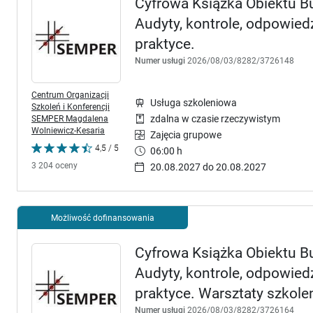
Cyfrowa Książka Obiektu 
Audyty, kontrole, odpowie
praktyce.
Numer usługi
2026/08/03/8282/3726148
Centrum Organizacji
Usługa szkoleniowa
Szkoleń i Konferencji
SEMPER Magdalena
zdalna w czasie rzeczywistym
Wolniewicz-Kesaria
Zajęcia grupowe
4,5 / 5
06:00 h
3 204 oceny
20.08.2027 do 20.08.2027
Możliwość dofinansowania
Cyfrowa Książka Obiektu 
Audyty, kontrole, odpowie
praktyce. Warsztaty szkole
Numer usługi
2026/08/03/8282/3726164