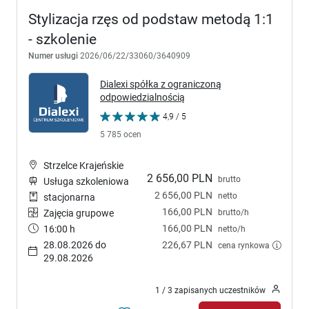
Stylizacja rzęs od podstaw metodą 1:1
- szkolenie
Numer usługi
2026/06/22/33060/3640909
Dialexi spółka z ograniczoną
odpowiedzialnością
4,9 / 5
5 785 ocen
Strzelce Krajeńskie
2 656,00 PLN
brutto
Usługa szkoleniowa
2 656,00 PLN
netto
stacjonarna
166,00 PLN
brutto/h
Zajęcia grupowe
166,00 PLN
16:00 h
netto/h
28.08.2026 do
226,67 PLN
cena rynkowa
29.08.2026
1 / 3 zapisanych uczestników