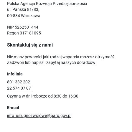
Polska Agencja Rozwoju Przedsiębiorczości
ul. Pańska 81/83,
00-834 Warszawa
NIP 5262501444
Regon 017181095
Skontaktuj się z nami
Nie masz pewności jaki rodzaj wsparcia możesz otrzymać?
Zadzwoń lub napisz i zapytaj naszych doradców
Infolinia
801 332 202
22 574 07 07
Czynna w dni robocze od 8:30 do 16:30
E-mail
info_uslugirozwojowe@parp.gov.pl