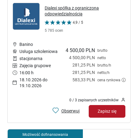
Dialexi spółka z ograniczoną
odpowiedzialnością
4,9 / 5
5 785 ocen
Banino
4 500,00 PLN
brutto
Usługa szkoleniowa
4 500,00 PLN
netto
stacjonarna
281,25 PLN
brutto/h
Zajęcia grupowe
281,25 PLN
16:00 h
netto/h
18.10.2026 do
583,33 PLN
cena rynkowa
19.10.2026
0 / 3 zapisanych uczestników
Obserwuj
Zapisz się
Możliwość dofinansowania