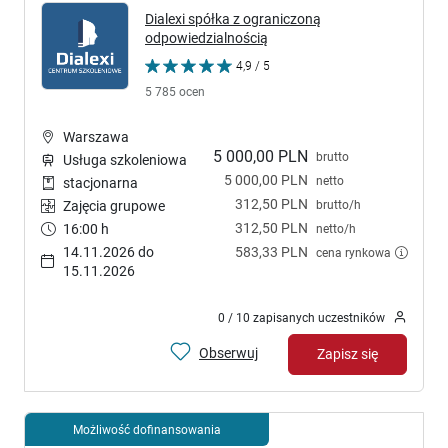
Dialexi spółka z ograniczoną
odpowiedzialnością
4,9 / 5
5 785 ocen
Warszawa
5 000,00 PLN
brutto
Usługa szkoleniowa
5 000,00 PLN
netto
stacjonarna
312,50 PLN
brutto/h
Zajęcia grupowe
312,50 PLN
16:00 h
netto/h
14.11.2026 do
583,33 PLN
cena rynkowa
15.11.2026
0 / 10 zapisanych uczestników
Obserwuj
Zapisz się
Możliwość dofinansowania