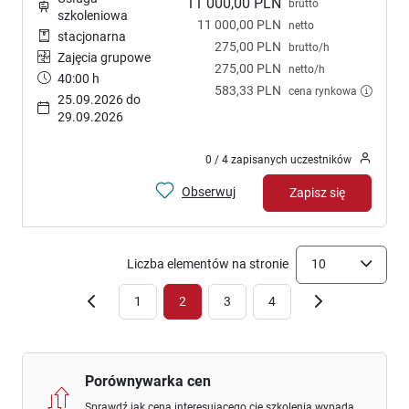
11 000,00 PLN
brutto
szkoleniowa
11 000,00 PLN
netto
stacjonarna
275,00 PLN
brutto/h
Zajęcia grupowe
275,00 PLN
netto/h
40:00 h
583,33 PLN
cena rynkowa
25.09.2026 do
29.09.2026
0 / 4 zapisanych uczestników
Obserwuj
Zapisz się
Liczba elementów na stronie
10
1
2
3
4
Porównywarka cen
Sprawdź jak cena interesującego cię szkolenia wypada