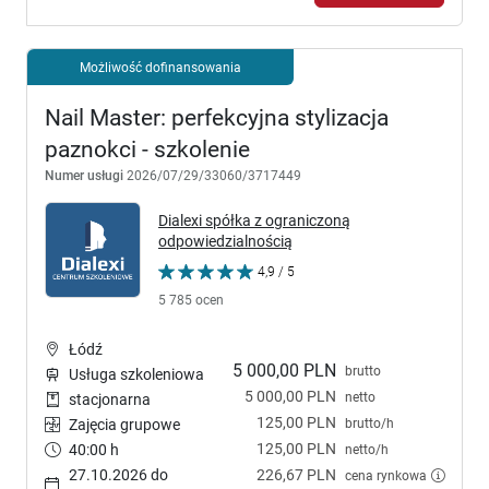
Możliwość dofinansowania
Nail Master: perfekcyjna stylizacja
paznokci - szkolenie
Numer usługi
2026/07/29/33060/3717449
Dialexi spółka z ograniczoną
odpowiedzialnością
4,9 / 5
5 785 ocen
Łódź
5 000,00 PLN
brutto
Usługa szkoleniowa
5 000,00 PLN
netto
stacjonarna
125,00 PLN
brutto/h
Zajęcia grupowe
125,00 PLN
40:00 h
netto/h
27.10.2026 do
226,67 PLN
cena rynkowa