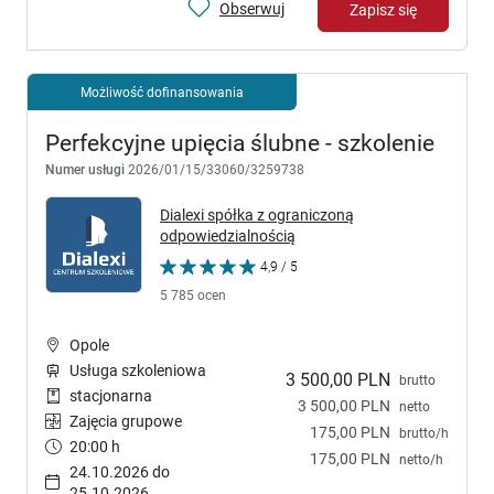
Obserwuj
Zapisz się
Możliwość dofinansowania
Perfekcyjne upięcia ślubne - szkolenie
Numer usługi
2026/01/15/33060/3259738
Dialexi spółka z ograniczoną
odpowiedzialnością
4,9 / 5
5 785 ocen
Opole
Usługa szkoleniowa
3 500,00 PLN
brutto
stacjonarna
3 500,00 PLN
netto
Zajęcia grupowe
175,00 PLN
brutto/h
20:00 h
175,00 PLN
netto/h
24.10.2026 do
25.10.2026