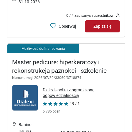
31.10.2026
0 / 4 zapisanych uczestników
Obserwuj
Zapisz się
Możliwość dofinansowania
Master pedicure: hiperkeratozy i
rekonstrukcja paznokci - szkolenie
Numer usługi
2026/07/30/33060/3718874
Dialexi spółka z ograniczoną
odpowiedzialnością
4,9 / 5
5 785 ocen
Banino
Usługa