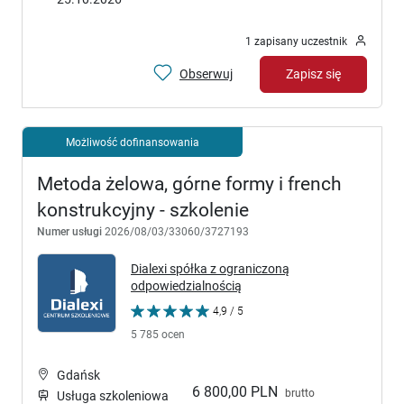
1 zapisany uczestnik
Obserwuj
Zapisz się
Możliwość dofinansowania
Metoda żelowa, górne formy i french
konstrukcyjny - szkolenie
Numer usługi
2026/08/03/33060/3727193
Dialexi spółka z ograniczoną
odpowiedzialnością
4,9 / 5
5 785 ocen
Gdańsk
6 800,00 PLN
brutto
Usługa szkoleniowa