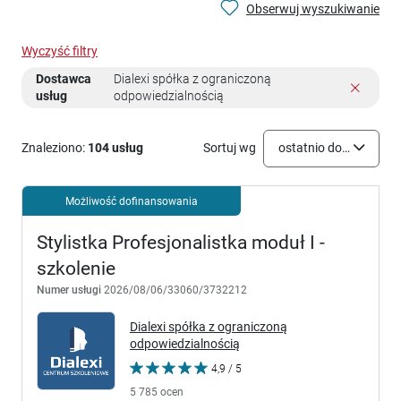
Obserwuj wyszukiwanie
Wyczyść filtry
Dostawca
Dialexi spółka z ograniczoną
usług
odpowiedzialnością
Znaleziono:
104 usług
Sortuj wg
ostatnio dodane
Możliwość dofinansowania
Stylistka Profesjonalistka moduł I -
szkolenie
Numer usługi
2026/08/06/33060/3732212
Dialexi spółka z ograniczoną
odpowiedzialnością
4,9 / 5
5 785 ocen