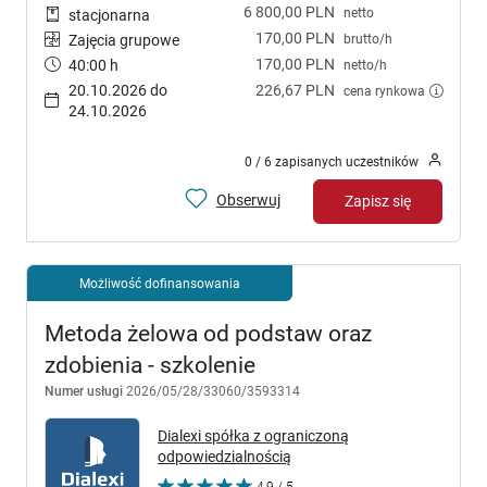
6 800,00 PLN
netto
stacjonarna
170,00 PLN
brutto/h
Zajęcia grupowe
170,00 PLN
40:00 h
netto/h
20.10.2026 do
226,67 PLN
cena rynkowa
24.10.2026
0 / 6 zapisanych uczestników
Obserwuj
Zapisz się
Możliwość dofinansowania
Metoda żelowa od podstaw oraz
zdobienia - szkolenie
Numer usługi
2026/05/28/33060/3593314
Dialexi spółka z ograniczoną
odpowiedzialnością
4,9 / 5