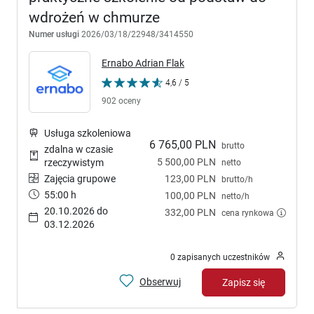
wdrożeń w chmurze
Numer usługi
2026/03/18/22948/3414550
Ernabo Adrian Flak
4,6 / 5
902 oceny
Usługa szkoleniowa
6 765,00 PLN
brutto
zdalna w czasie
5 500,00 PLN
rzeczywistym
netto
Zajęcia grupowe
123,00 PLN
brutto/h
55:00 h
100,00 PLN
netto/h
20.10.2026 do
332,00 PLN
cena rynkowa
03.12.2026
0 zapisanych uczestników
Obserwuj
Zapisz się