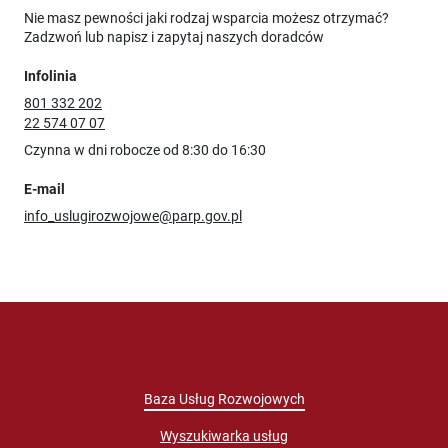
Nie masz pewności jaki rodzaj wsparcia możesz otrzymać?
Zadzwoń lub napisz i zapytaj naszych doradców
Infolinia
801 332 202
22 574 07 07
Czynna w dni robocze od 8:30 do 16:30
E-mail
info_uslugirozwojowe@parp.gov.pl
Baza Usług Rozwojowych
Wyszukiwarka usług