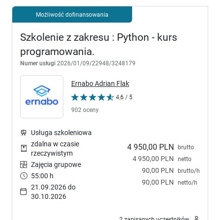
Możliwość dofinansowania
Szkolenie z zakresu : Python - kurs
programowania.
Numer usługi
2026/01/09/22948/3248179
Ernabo Adrian Flak
4,6 / 5
902 oceny
Usługa szkoleniowa
zdalna w czasie
4 950,00 PLN
brutto
rzeczywistym
4 950,00 PLN
netto
Zajęcia grupowe
90,00 PLN
brutto/h
55:00 h
90,00 PLN
netto/h
21.09.2026 do
30.10.2026
2 zapisanych uczestników