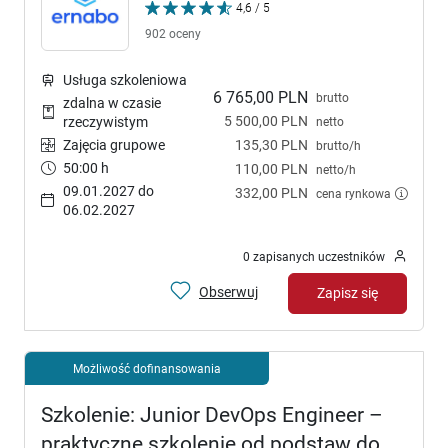
4,6 / 5
902 oceny
Usługa szkoleniowa
6 765,00 PLN
brutto
zdalna w czasie
5 500,00 PLN
rzeczywistym
netto
Zajęcia grupowe
135,30 PLN
brutto/h
50:00 h
110,00 PLN
netto/h
09.01.2027 do
332,00 PLN
cena rynkowa
06.02.2027
0 zapisanych uczestników
Obserwuj
Zapisz się
Możliwość dofinansowania
Szkolenie: Junior DevOps Engineer –
praktyczne szkolenie od podstaw do