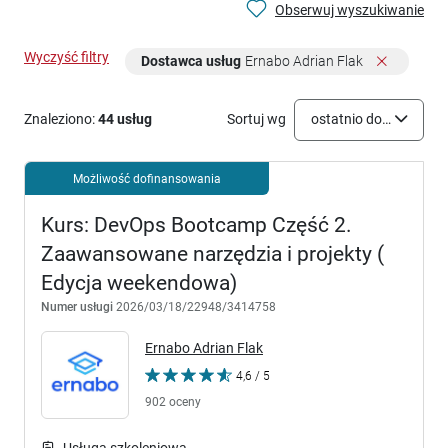
Obserwuj wyszukiwanie
Wyczyść filtry
Dostawca usług
Ernabo Adrian Flak
Znaleziono:
44 usług
Sortuj wg
ostatnio dodane
Możliwość dofinansowania
Kurs: DevOps Bootcamp Część 2.
Zaawansowane narzędzia i projekty (
Edycja weekendowa)
Numer usługi
2026/03/18/22948/3414758
Ernabo Adrian Flak
4,6 / 5
902 oceny
Usługa szkoleniowa