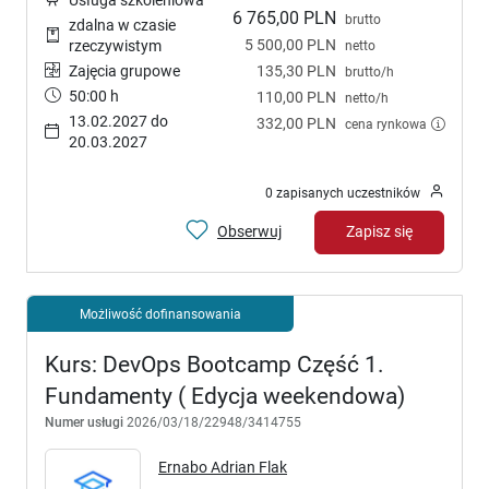
6 765,00 PLN
brutto
zdalna w czasie
5 500,00 PLN
rzeczywistym
netto
Zajęcia grupowe
135,30 PLN
brutto/h
50:00 h
110,00 PLN
netto/h
13.02.2027 do
332,00 PLN
cena rynkowa
20.03.2027
0 zapisanych uczestników
Obserwuj
Zapisz się
Możliwość dofinansowania
Kurs: DevOps Bootcamp Część 1.
Fundamenty ( Edycja weekendowa)
Numer usługi
2026/03/18/22948/3414755
Ernabo Adrian Flak