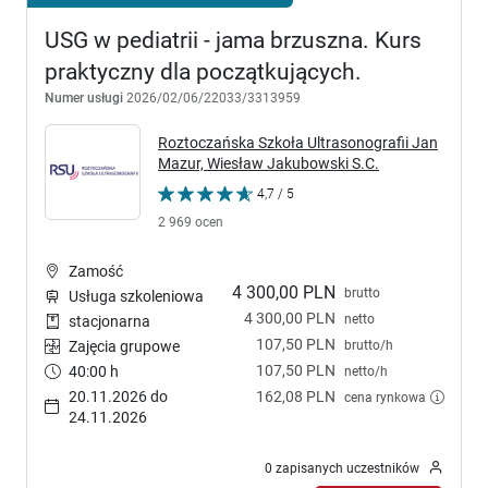
USG w pediatrii - jama brzuszna. Kurs
praktyczny dla początkujących.
Numer usługi
2026/02/06/22033/3313959
Roztoczańska Szkoła Ultrasonografii Jan
Mazur, Wiesław Jakubowski S.C.
4,7 / 5
2 969 ocen
Zamość
4 300,00 PLN
brutto
Usługa szkoleniowa
4 300,00 PLN
netto
stacjonarna
107,50 PLN
brutto/h
Zajęcia grupowe
107,50 PLN
40:00 h
netto/h
20.11.2026 do
162,08 PLN
cena rynkowa
24.11.2026
0 zapisanych uczestników