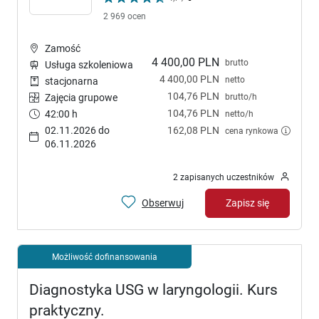
2 969 ocen
Zamość
4 400,00 PLN
brutto
Usługa szkoleniowa
4 400,00 PLN
netto
stacjonarna
104,76 PLN
brutto/h
Zajęcia grupowe
104,76 PLN
42:00 h
netto/h
02.11.2026 do
162,08 PLN
cena rynkowa
06.11.2026
2 zapisanych uczestników
Obserwuj
Zapisz się
Możliwość dofinansowania
Diagnostyka USG w laryngologii. Kurs
praktyczny.