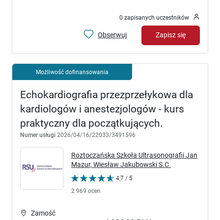
0 zapisanych uczestników
Obserwuj
Zapisz się
Możliwość dofinansowania
Echokardiografia przezprzełykowa dla
kardiologów i anestezjologów - kurs
praktyczny dla początkujących.
Numer usługi
2026/04/16/22033/3491596
Roztoczańska Szkoła Ultrasonografii Jan
Mazur, Wiesław Jakubowski S.C.
4,7 / 5
2 969 ocen
Zamość