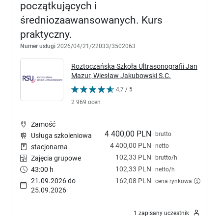
początkujących i
średniozaawansowanych. Kurs
praktyczny.
Numer usługi
2026/04/21/22033/3502063
Roztoczańska Szkoła Ultrasonografii Jan
Mazur, Wiesław Jakubowski S.C.
4,7 / 5
2 969 ocen
Zamość
4 400,00 PLN
brutto
Usługa szkoleniowa
4 400,00 PLN
netto
stacjonarna
102,33 PLN
brutto/h
Zajęcia grupowe
102,33 PLN
43:00 h
netto/h
21.09.2026 do
162,08 PLN
cena rynkowa
25.09.2026
1 zapisany uczestnik