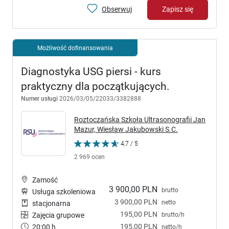
Obserwuj
Zapisz się
Możliwość dofinansowania
Diagnostyka USG piersi - kurs
praktyczny dla początkujących.
Numer usługi
2026/03/05/22033/3382888
Roztoczańska Szkoła Ultrasonografii Jan
Mazur, Wiesław Jakubowski S.C.
4,7 / 5
2 969 ocen
Zamość
3 900,00 PLN
brutto
Usługa szkoleniowa
3 900,00 PLN
netto
stacjonarna
195,00 PLN
brutto/h
Zajęcia grupowe
195,00 PLN
20:00 h
netto/h