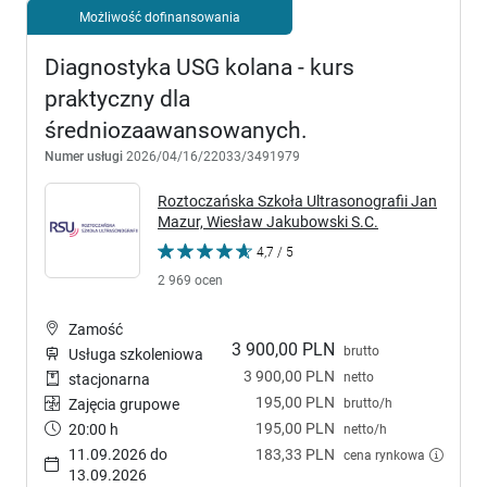
Możliwość dofinansowania
Diagnostyka USG kolana - kurs
praktyczny dla
średniozaawansowanych.
Numer usługi
2026/04/16/22033/3491979
Roztoczańska Szkoła Ultrasonografii Jan
Mazur, Wiesław Jakubowski S.C.
4,7 / 5
2 969 ocen
Zamość
3 900,00 PLN
brutto
Usługa szkoleniowa
3 900,00 PLN
netto
stacjonarna
195,00 PLN
brutto/h
Zajęcia grupowe
195,00 PLN
20:00 h
netto/h
11.09.2026 do
183,33 PLN
cena rynkowa
13.09.2026