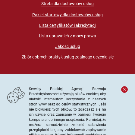
Strefa dla dostawców usług
Pakiet startowy dla dostawców usług
Lista certyfikatów i akredytacji
Lista uprawnień z mocy prawa
Jakość usług
Zbiór dobrych praktyk usług zdalnego uczenia się
Serwisy Polskiej Agencji Rozwoju
Przedsiębiorczości używają plików cookies, aby
ułatwić Internautom korzystanie z naszych
stron www oraz do celów statystycznych. Jeśli
© PARP. Wszelkie prawa zastrzeżone
nie blokujesz tych plików, to zgadzasz się na
ich użycie oraz zapisanie w pamięci Twojego
komputera lub innego urządzenia. Pamiętaj, że
możesz samodzielnie zmienić ustawienia
przeglądarki tak, aby zablokować zapisywanie
Projekt współfinansowany ze środków Unii Europejskiej w
plików cookies. Więcej informacji znajdziesz w