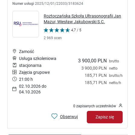
Numer usługi
2025/12/01/22033/3183624
Roztoczańska Szkoła Ultrasonografii Jan
Mazur, Wiesław Jakubowski S.C.
4,7 / 5
2 969 ocen
Zamość
Usługa szkoleniowa
3 900,00 PLN
brutto
stacjonarna
3 900,00 PLN
netto
Zajęcia grupowe
185,71 PLN
brutto/h
21:00 h
185,71 PLN
netto/h
02.10.2026 do
04.10.2026
0 zapisanych uczestników
Obserwuj
Zapisz się