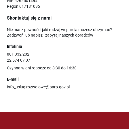
NIP 5262501444
Regon 017181095
Skontaktuj się z nami
Nie masz pewności jaki rodzaj wsparcia możesz otrzymać?
Zadzwoń lub napisz i zapytaj naszych doradców
Infolinia
801 332 202
22 574 07 07
Czynna w dni robocze od 8:30 do 16:30
E-mail
info_uslugirozwojowe@parp.gov.pl