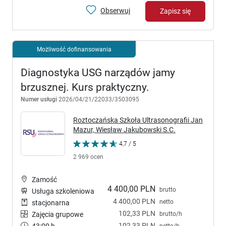
Obserwuj
Zapisz się
Możliwość dofinansowania
Diagnostyka USG narządów jamy
brzusznej. Kurs praktyczny.
Numer usługi
2026/04/21/22033/3503095
Roztoczańska Szkoła Ultrasonografii Jan
Mazur, Wiesław Jakubowski S.C.
4,7 / 5
2 969 ocen
Zamość
4 400,00 PLN
brutto
Usługa szkoleniowa
4 400,00 PLN
netto
stacjonarna
102,33 PLN
brutto/h
Zajęcia grupowe
102,33 PLN
43:00 h
netto/h