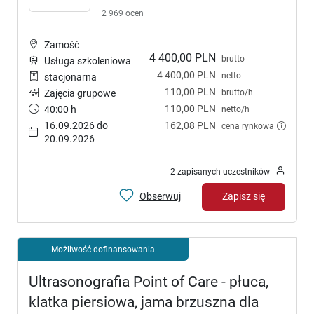
2 969 ocen
Zamość
4 400,00 PLN
brutto
Usługa szkoleniowa
4 400,00 PLN
netto
stacjonarna
110,00 PLN
brutto/h
Zajęcia grupowe
110,00 PLN
40:00 h
netto/h
16.09.2026 do
162,08 PLN
cena rynkowa
20.09.2026
2 zapisanych uczestników
Obserwuj
Zapisz się
Możliwość dofinansowania
Ultrasonografia Point of Care - płuca,
klatka piersiowa, jama brzuszna dla