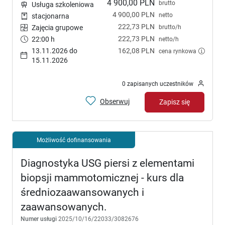
4 900,00 PLN
brutto
Usługa szkoleniowa
4 900,00 PLN
netto
stacjonarna
222,73 PLN
brutto/h
Zajęcia grupowe
222,73 PLN
22:00 h
netto/h
13.11.2026 do
162,08 PLN
cena rynkowa
15.11.2026
0 zapisanych uczestników
Obserwuj
Zapisz się
Możliwość dofinansowania
Diagnostyka USG piersi z elementami
biopsji mammotomicznej - kurs dla
średniozaawansowanych i
zaawansowanych.
Numer usługi
2025/10/16/22033/3082676