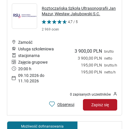
Roztoczańska Szkoła Ultrasonografii Jan
Mazur, Wiesław Jakubowski S.C.
4,7 / 5
2 969 ocen
Zamość
Usługa szkoleniowa
3 900,00 PLN
brutto
stacjonarna
3 900,00 PLN
netto
Zajęcia grupowe
195,00 PLN
brutto/h
20:00 h
195,00 PLN
netto/h
09.10.2026 do
11.10.2026
0 zapisanych uczestników
Obserwuj
Zapisz się
Możliwość dofinansowania