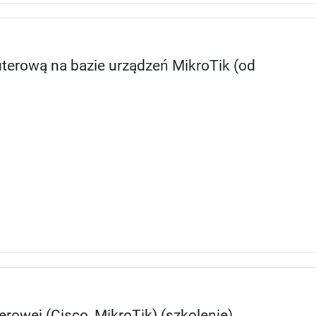
terową na bazie urządzeń MikroTik (od
rowej (Cisco, MikroTik) (szkolenie)