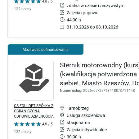
4,8 / 5
zdalna w czasie rzeczywistym
132 oceny
Zajęcia grupowe
44:00 h
01.10.2026 do 08.10.2026
Możliwość dofinansowania
Sternik motorowodny (kurs) 
(kwalifikacja potwierdzon
siebie!. Miasto Rzeszów. 
Numer usługi
2026/07/27/134180/3711448
CS EDU IDET SPÓŁKA Z
Tarnobrzeg
OGRANICZONĄ
Usługa szkoleniowa
ODPOWIEDZIALNOŚCIĄ
stacjonarna
4,8 / 5
Zajęcia indywidualne
132 oceny
30:00 h