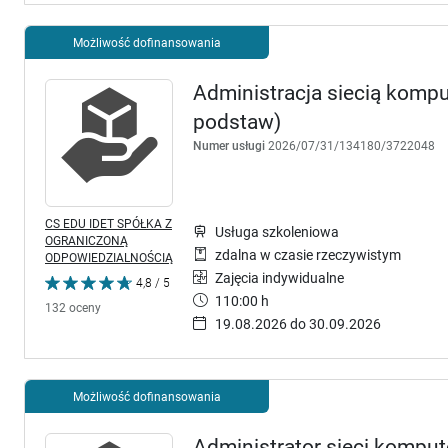
Możliwość dofinansowania
Administracja siecią kompu
podstaw)
Numer usługi
2026/07/31/134180/3722048
CS EDU IDET SPÓŁKA Z
Usługa szkoleniowa
OGRANICZONĄ
zdalna w czasie rzeczywistym
ODPOWIEDZIALNOŚCIĄ
Zajęcia indywidualne
4,8 / 5
110:00 h
132 oceny
19.08.2026 do 30.09.2026
Możliwość dofinansowania
Administrator sieci kompute