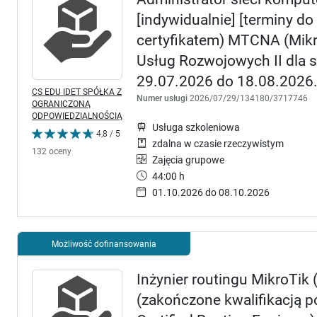
[indywidualnie] [terminy do
certyfikatem) MTCNA (Mikro
Usług Rozwojowych II dla 
29.07.2026 do 18.08.2026. 
CS EDU IDET SPÓŁKA Z
Numer usługi
2026/07/29/134180/3717746
OGRANICZONĄ
ODPOWIEDZIALNOŚCIĄ
Usługa szkoleniowa
4,8 / 5
zdalna w czasie rzeczywistym
132 oceny
Zajęcia grupowe
44:00 h
01.10.2026 do 08.10.2026
Możliwość dofinansowania
Inżynier routingu MikroTik 
(zakończone kwalifikacją 