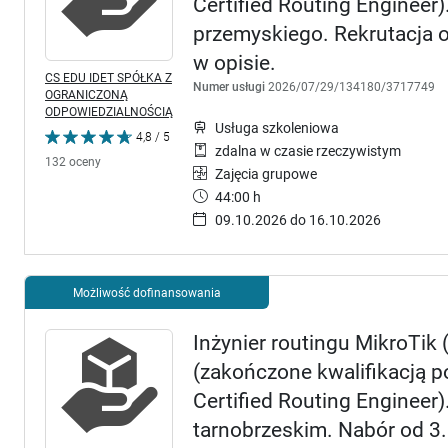
Certified Routing Engineer
przemyskiego. Rekrutacja 
w opisie.
CS EDU IDET SPÓŁKA Z
Numer usługi
2026/07/29/134180/3717749
OGRANICZONĄ
ODPOWIEDZIALNOŚCIĄ
Usługa szkoleniowa
4,8 / 5
zdalna w czasie rzeczywistym
132 oceny
Zajęcia grupowe
44:00 h
09.10.2026 do 16.10.2026
Możliwość dofinansowania
Inżynier routingu MikroTik 
(zakończone kwalifikacją 
Certified Routing Enginee
tarnobrzeskim. Nabór od 3.0