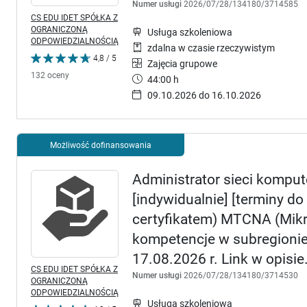
Numer usługi
2026/07/28/134180/3714585
CS EDU IDET SPÓŁKA Z
OGRANICZONĄ
Usługa szkoleniowa
ODPOWIEDZIALNOŚCIĄ
zdalna w czasie rzeczywistym
4,8 / 5
Zajęcia grupowe
132 oceny
44:00 h
09.10.2026 do 16.10.2026
Możliwość dofinansowania
Administrator sieci kompute
[indywidualnie] [terminy do
certyfikatem) MTCNA (Mikr
kompetencje w subregionie
17.08.2026 r. Link w opisie
CS EDU IDET SPÓŁKA Z
Numer usługi
2026/07/28/134180/3714530
OGRANICZONĄ
ODPOWIEDZIALNOŚCIĄ
Usługa szkoleniowa