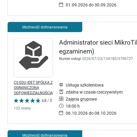
01.09.2026 do 30.09.2026
Możliwość dofinansowania
Administrator sieci MikroT
egzaminem)
Numer usługi
2026/07/23/134180/3706727
CS EDU IDET SPÓŁKA Z
Usługa szkoleniowa
OGRANICZONĄ
zdalna w czasie rzeczywistym
ODPOWIEDZIALNOŚCIĄ
Zajęcia grupowe
4,8 / 5
18:00 h
132 oceny
06.10.2026 do 08.10.2026
Możliwość dofinansowania