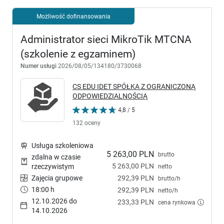
Możliwość dofinansowania
Administrator sieci MikroTik MTCNA
(szkolenie z egzaminem)
Numer usługi
2026/08/05/134180/3730068
CS EDU IDET SPÓŁKA Z OGRANICZONĄ
ODPOWIEDZIALNOŚCIĄ
4,8 / 5
132 oceny
Usługa szkoleniowa
5 263,00 PLN
brutto
zdalna w czasie
5 263,00 PLN
rzeczywistym
netto
Zajęcia grupowe
292,39 PLN
brutto/h
18:00 h
292,39 PLN
netto/h
12.10.2026 do
233,33 PLN
cena rynkowa
14.10.2026