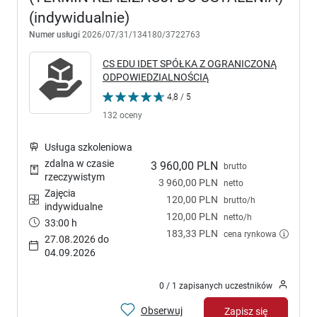
(indywidualnie)
Numer usługi
2026/07/31/134180/3722763
CS EDU IDET SPÓŁKA Z OGRANICZONĄ
ODPOWIEDZIALNOŚCIĄ
4,8 / 5
132 oceny
Usługa szkoleniowa
zdalna w czasie
3 960,00 PLN
brutto
rzeczywistym
3 960,00 PLN
netto
Zajęcia
120,00 PLN
brutto/h
indywidualne
120,00 PLN
netto/h
33:00 h
183,33 PLN
cena rynkowa
27.08.2026 do
04.09.2026
0 / 1 zapisanych uczestników
Obserwuj
Zapisz się