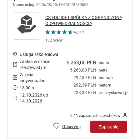
Numer usługi
2026/08/05/134180/3730557
CS EDU IDET SPÓŁKA Z OGRANICZONĄ
ODPOWIEDZIALNOŚCIĄ
4,8 / 5
132 oceny
Usługa szkoleniowa
zdalna w czasie
5 263,00 PLN
brutto
rzeczywistym
5 263,00 PLN
netto
Zajęcia
292,39 PLN
brutto/h
indywidualne
292,39 PLN
netto/h
18:00 h
233,33 PLN
cena rynkowa
12.10.2026 do
14.10.2026
0 / 1 zapisanych uczestników
Obserwuj
Zapisz się