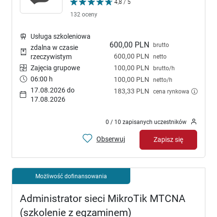
4,8 / 5
132 oceny
Usługa szkoleniowa
600,00 PLN
brutto
zdalna w czasie
600,00 PLN
rzeczywistym
netto
Zajęcia grupowe
100,00 PLN
brutto/h
06:00 h
100,00 PLN
netto/h
17.08.2026 do
183,33 PLN
cena rynkowa
17.08.2026
0 / 10 zapisanych uczestników
Obserwuj
Zapisz się
Możliwość dofinansowania
Administrator sieci MikroTik MTCNA
(szkolenie z egzaminem)