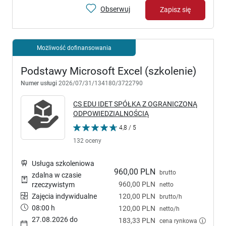
Obserwuj
Zapisz się
Możliwość dofinansowania
Podstawy Microsoft Excel (szkolenie)
Numer usługi
2026/07/31/134180/3722790
CS EDU IDET SPÓŁKA Z OGRANICZONĄ
ODPOWIEDZIALNOŚCIĄ
4,8 / 5
132 oceny
Usługa szkoleniowa
960,00 PLN
brutto
zdalna w czasie
960,00 PLN
rzeczywistym
netto
Zajęcia indywidualne
120,00 PLN
brutto/h
08:00 h
120,00 PLN
netto/h
27.08.2026 do
183,33 PLN
cena rynkowa