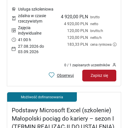
Usługa szkoleniowa
zdalna w czasie
4 920,00 PLN
brutto
rzeczywistym
4 920,00 PLN
netto
Zajęcia
120,00 PLN
brutto/h
indywidualne
120,00 PLN
netto/h
41:00 h
183,33 PLN
cena rynkowa
27.08.2026 do
03.09.2026
0 / 1 zapisanych uczestników
Obserwuj
Zapisz się
Możliwość dofinansowania
Podstawy Microsoft Excel (szkolenie)
Małopolski pociąg do kariery – sezon I
(TERMIN REALIZACJI DO USTALENIA)