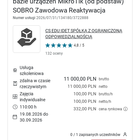
bazie urządzeń MikroTik (od podstaw)
SOBRO Zawodowa Reaktywacja
Numer usługi
2026/07/31/134180/3722888
CS EDU IDET SPÓŁKA Z OGRANICZONĄ
ODPOWIEDZIALNOŚCIĄ
4,8 / 5
132 oceny
Usługa
szkoleniowa
11 000,00 PLN
brutto
zdalna w czasie
11 000,00 PLN
rzeczywistym
netto
Zajęcia
100,00 PLN
brutto/h
indywidualne
100,00 PLN
netto/h
110:00 h
332,00 PLN
cena rynkowa
19.08.2026 do
30.09.2026
0 / 1 zapisanych uczestników