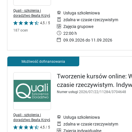
Quali - szkolenia i
Usługa szkoleniowa
doradztwo Beata Krzyś
zdalna w czasie rzeczywistym
4,5 / 5
Zajęcia grupowe
187 ocen
22:00 h
09.09.2026 do 11.09.2026
Możliwość dofinansowania
Tworzenie kursów online: W
czasie rzeczywistym. Indy
Numer usługi
2026/07/22/11284/3704648
Quali - szkolenia i
Usługa szkoleniowa
doradztwo Beata Krzyś
zdalna w czasie rzeczywistym
4,5 / 5
Zajęcia indywidualne