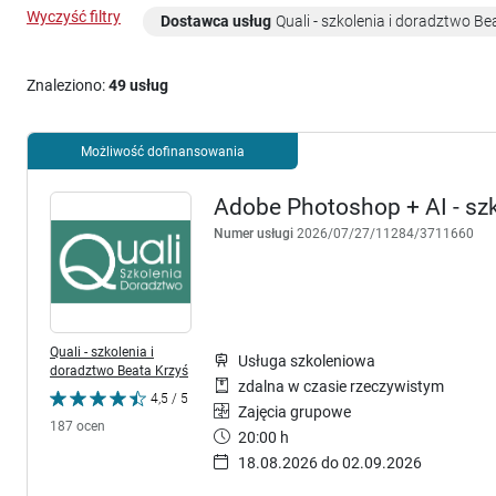
Wyczyść filtry
Dostawca usług
Quali - szkolenia i doradztwo Be
Znaleziono:
49 usług
Możliwość dofinansowania
Adobe Photoshop + AI - sz
Numer usługi
2026/07/27/11284/3711660
Quali - szkolenia i
Usługa szkoleniowa
doradztwo Beata Krzyś
zdalna w czasie rzeczywistym
4,5 / 5
Zajęcia grupowe
187 ocen
20:00 h
18.08.2026 do 02.09.2026