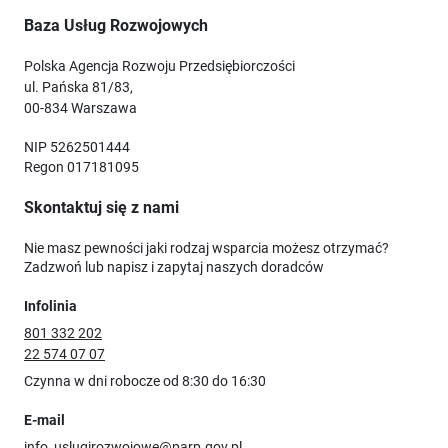
Baza Usług Rozwojowych
Polska Agencja Rozwoju Przedsiębiorczości
ul. Pańska 81/83,
00-834 Warszawa
NIP 5262501444
Regon 017181095
Skontaktuj się z nami
Nie masz pewności jaki rodzaj wsparcia możesz otrzymać?
Zadzwoń lub napisz i zapytaj naszych doradców
Infolinia
801 332 202
22 574 07 07
Czynna w dni robocze od 8:30 do 16:30
E-mail
info_uslugirozwojowe@parp.gov.pl