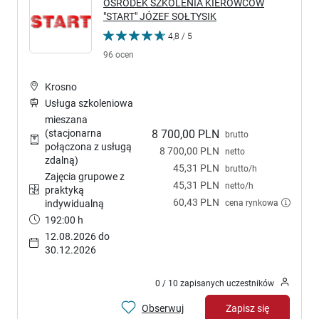
OŚRODEK SZKOLENIA KIEROWCÓW
"START" JÓZEF SOŁTYSIK
4,8 / 5
96 ocen
Krosno
Usługa szkoleniowa
mieszana
(stacjonarna
8 700,00 PLN
brutto
połączona z usługą
8 700,00 PLN
netto
zdalną)
45,31 PLN
brutto/h
Zajęcia grupowe z
45,31 PLN
netto/h
praktyką
60,43 PLN
cena rynkowa
indywidualną
192:00 h
12.08.2026 do
30.12.2026
0 / 10 zapisanych uczestników
Obserwuj
Zapisz się