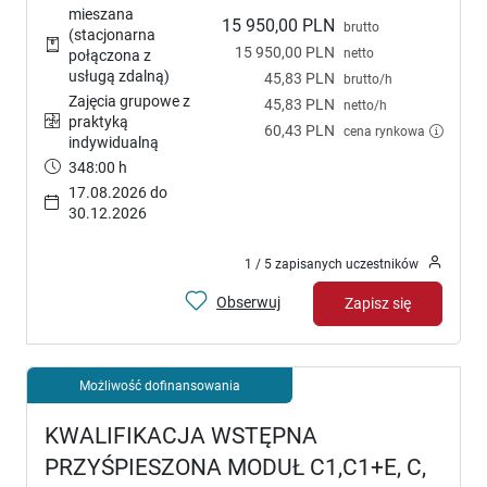
mieszana
15 950,00 PLN
brutto
(stacjonarna
15 950,00 PLN
netto
połączona z
usługą zdalną)
45,83 PLN
brutto/h
Zajęcia grupowe z
45,83 PLN
netto/h
praktyką
60,43 PLN
cena rynkowa
indywidualną
348:00 h
17.08.2026 do
30.12.2026
1 / 5 zapisanych uczestników
Obserwuj
Zapisz się
Możliwość dofinansowania
KWALIFIKACJA WSTĘPNA
PRZYŚPIESZONA MODUŁ C1,C1+E, C,