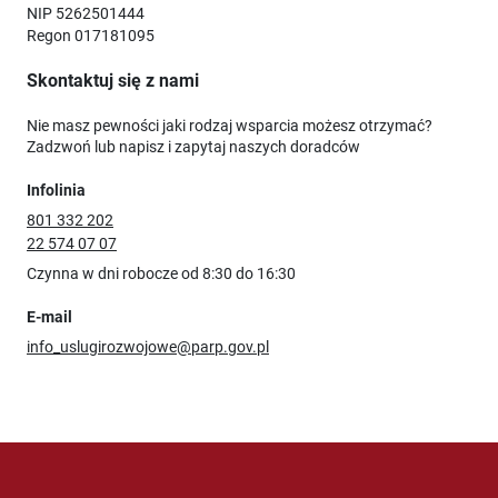
NIP 5262501444
Regon 017181095
Skontaktuj się z nami
Nie masz pewności jaki rodzaj wsparcia możesz otrzymać?
Zadzwoń lub napisz i zapytaj naszych doradców
Infolinia
801 332 202
22 574 07 07
Czynna w dni robocze od 8:30 do 16:30
E-mail
info_uslugirozwojowe@parp.gov.pl