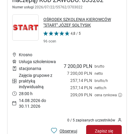
naczepą) KOD ZAWODU: 833202
Numer usługi
2026/07/22/55762/3703022
OŚRODEK SZKOLENIA KIEROWCÓW
"START" JÓZEF SOŁTYSIK
4,8 / 5
96 ocen
Krosno
Usługa szkoleniowa
7 200,00 PLN
brutto
stacjonarna
7 200,00 PLN
netto
Zajęcia grupowe z
257,14 PLN
brutto/h
praktyką
indywidualną
257,14 PLN
netto/h
28:00 h
209,09 PLN
cena rynkowa
14.08.2026 do
30.11.2026
0 / 5 zapisanych uczestników
Obserwuj
Zapisz się