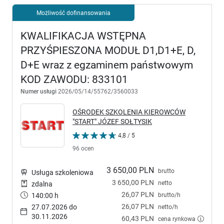
Możliwość dofinansowania
KWALIFIKACJA WSTĘPNA
PRZYŚPIESZONA MODUŁ D1,D1+E, D,
D+E wraz z egzaminem państwowym
KOD ZAWODU: 833101
Numer usługi
2026/05/14/55762/3560033
OŚRODEK SZKOLENIA KIEROWCÓW
"START" JÓZEF SOŁTYSIK
4,8 / 5
96 ocen
3 650,00 PLN
brutto
Usługa szkoleniowa
3 650,00 PLN
netto
zdalna
26,07 PLN
brutto/h
140:00 h
26,07 PLN
27.07.2026 do
netto/h
30.11.2026
60,43 PLN
cena rynkowa