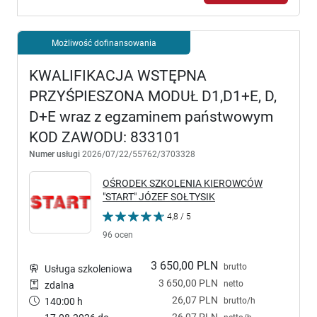
Możliwość dofinansowania
KWALIFIKACJA WSTĘPNA
PRZYŚPIESZONA MODUŁ D1,D1+E, D,
D+E wraz z egzaminem państwowym
KOD ZAWODU: 833101
Numer usługi
2026/07/22/55762/3703328
OŚRODEK SZKOLENIA KIEROWCÓW
"START" JÓZEF SOŁTYSIK
4,8 / 5
96 ocen
3 650,00 PLN
brutto
Usługa szkoleniowa
3 650,00 PLN
netto
zdalna
26,07 PLN
brutto/h
140:00 h
26,07 PLN