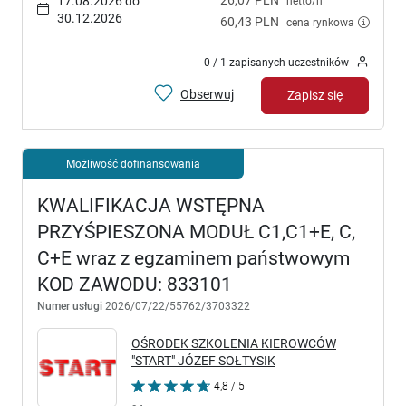
17.08.2026 do
netto/h
30.12.2026
60,43 PLN
cena rynkowa
0 / 1 zapisanych uczestników
Obserwuj
Zapisz się
Możliwość dofinansowania
KWALIFIKACJA WSTĘPNA
PRZYŚPIESZONA MODUŁ C1,C1+E, C,
C+E wraz z egzaminem państwowym
KOD ZAWODU: 833101
Numer usługi
2026/07/22/55762/3703322
OŚRODEK SZKOLENIA KIEROWCÓW
"START" JÓZEF SOŁTYSIK
4,8 / 5