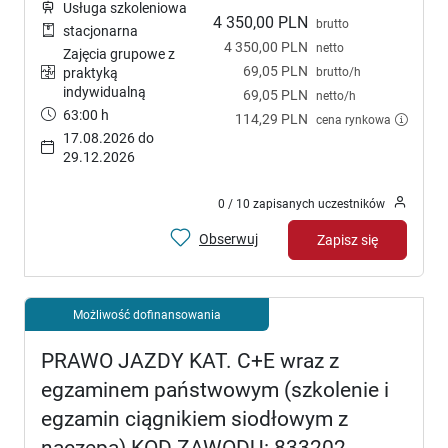
Usługa szkoleniowa
4 350,00 PLN
brutto
stacjonarna
4 350,00 PLN
netto
Zajęcia grupowe z
69,05 PLN
brutto/h
praktyką
indywidualną
69,05 PLN
netto/h
63:00 h
114,29 PLN
cena rynkowa
17.08.2026 do
29.12.2026
0 / 10 zapisanych uczestników
Obserwuj
Zapisz się
Możliwość dofinansowania
PRAWO JAZDY KAT. C+E wraz z
egzaminem państwowym (szkolenie i
egzamin ciągnikiem siodłowym z