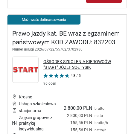
Możliwość dofinansowania
Prawo jazdy kat. BE wraz z egzaminem
państwowym KOD ZAWODU: 832203
Numer usługi
2026/07/22/55762/3702980
OŚRODEK SZKOLENIA KIEROWCÓW
"START" JÓZEF SOŁTYSIK
4,8 / 5
96 ocen
Krosno
Usługa szkoleniowa
2 800,00 PLN
brutto
stacjonarna
2 800,00 PLN
netto
Zajęcia grupowe z
155,56 PLN
brutto/h
praktyką
indywidualną
155,56 PLN
netto/h