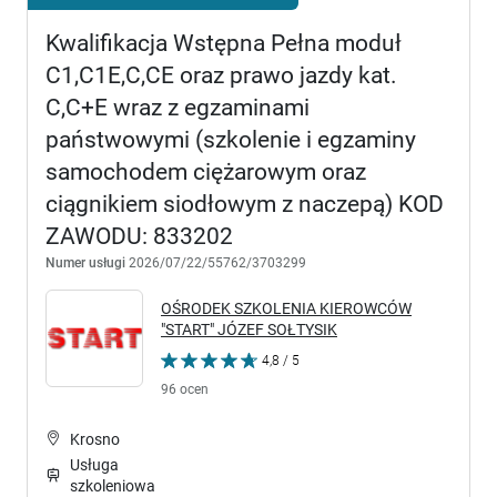
Kwalifikacja Wstępna Pełna moduł
C1,C1E,C,CE oraz prawo jazdy kat.
C,C+E wraz z egzaminami
państwowymi (szkolenie i egzaminy
samochodem ciężarowym oraz
ciągnikiem siodłowym z naczepą) KOD
ZAWODU: 833202
Numer usługi
2026/07/22/55762/3703299
OŚRODEK SZKOLENIA KIEROWCÓW
"START" JÓZEF SOŁTYSIK
4,8 / 5
96 ocen
Krosno
Usługa
szkoleniowa