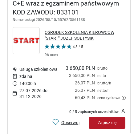
C+E wraz z egzaminem państwowym
KOD ZAWODU: 833101
Numer usługi
2026/05/15/55762/3561138
OŚRODEK SZKOLENIA KIEROWCÓW
"START" JÓZEF SOŁTYSIK
4,8 / 5
96 ocen
3 650,00 PLN
brutto
Usługa szkoleniowa
3 650,00 PLN
netto
zdalna
26,07 PLN
brutto/h
140:00 h
26,07 PLN
27.07.2026 do
netto/h
31.12.2026
60,43 PLN
cena rynkowa
0 / 5 zapisanych uczestników
Obserwuj
Zapisz się