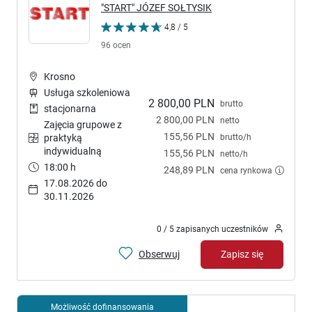
"START" JÓZEF SOŁTYSIK
4,8 / 5
96 ocen
Krosno
Usługa szkoleniowa
2 800,00 PLN
brutto
stacjonarna
2 800,00 PLN
netto
Zajęcia grupowe z
155,56 PLN
brutto/h
praktyką
indywidualną
155,56 PLN
netto/h
18:00 h
248,89 PLN
cena rynkowa
17.08.2026 do
30.11.2026
0 / 5 zapisanych uczestników
Obserwuj
Zapisz się
Możliwość dofinansowania