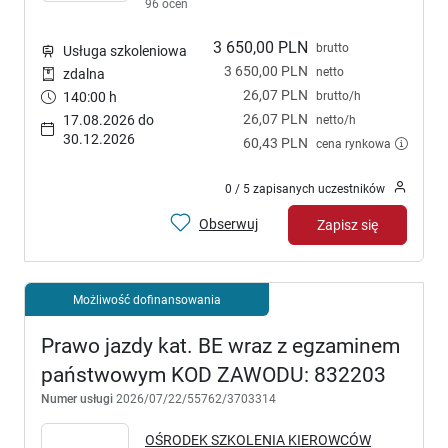
96 ocen
3 650,00 PLN
brutto
Usługa szkoleniowa
3 650,00 PLN
netto
zdalna
26,07 PLN
brutto/h
140:00 h
26,07 PLN
17.08.2026 do
netto/h
30.12.2026
60,43 PLN
cena rynkowa
0 / 5 zapisanych uczestników
Obserwuj
Zapisz się
Możliwość dofinansowania
Prawo jazdy kat. BE wraz z egzaminem
państwowym KOD ZAWODU: 832203
Numer usługi
2026/07/22/55762/3703314
OŚRODEK SZKOLENIA KIEROWCÓW