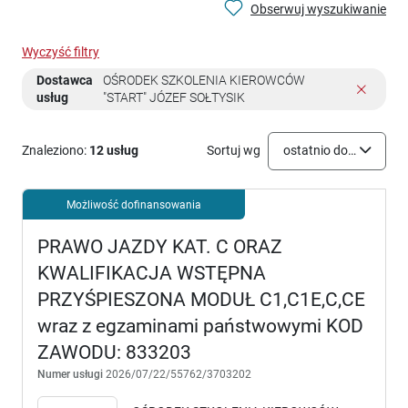
Obserwuj wyszukiwanie
Wyczyść filtry
Dostawca
OŚRODEK SZKOLENIA KIEROWCÓW
usług
"START" JÓZEF SOŁTYSIK
Znaleziono:
12 usług
Sortuj wg
ostatnio dodane
Możliwość dofinansowania
PRAWO JAZDY KAT. C ORAZ
KWALIFIKACJA WSTĘPNA
PRZYŚPIESZONA MODUŁ C1,C1E,C,CE
wraz z egzaminami państwowymi KOD
ZAWODU: 833203
Numer usługi
2026/07/22/55762/3703202