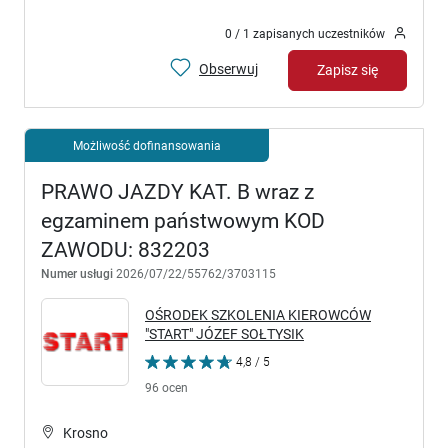
0 / 1 zapisanych uczestników
Obserwuj
Zapisz się
Możliwość dofinansowania
PRAWO JAZDY KAT. B wraz z
egzaminem państwowym KOD
ZAWODU: 832203
Numer usługi
2026/07/22/55762/3703115
OŚRODEK SZKOLENIA KIEROWCÓW
"START" JÓZEF SOŁTYSIK
4,8 / 5
96 ocen
Krosno