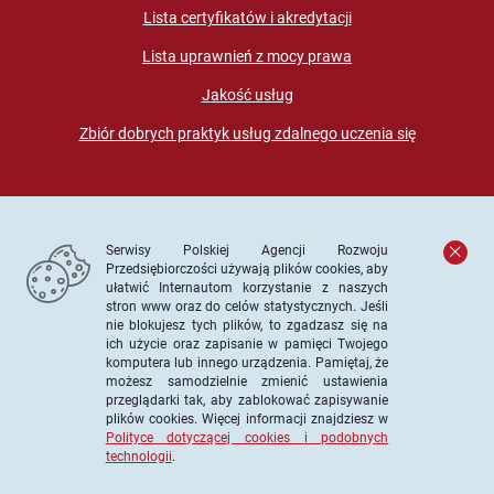
Lista certyfikatów i akredytacji
Lista uprawnień z mocy prawa
Jakość usług
Zbiór dobrych praktyk usług zdalnego uczenia się
Serwisy Polskiej Agencji Rozwoju
Przedsiębiorczości używają plików cookies, aby
ułatwić Internautom korzystanie z naszych
stron www oraz do celów statystycznych. Jeśli
© PARP. Wszelkie prawa zastrzeżone
nie blokujesz tych plików, to zgadzasz się na
ich użycie oraz zapisanie w pamięci Twojego
komputera lub innego urządzenia. Pamiętaj, że
możesz samodzielnie zmienić ustawienia
przeglądarki tak, aby zablokować zapisywanie
Projekt współfinansowany ze środków Unii Europejskiej w
plików cookies. Więcej informacji znajdziesz w
ramach Europejskiego Funduszu Społecznego
Polityce dotyczącej cookies i podobnych
technologii
.