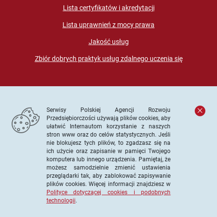
Lista certyfikatów i akredytacji
Lista uprawnień z mocy prawa
Jakość usług
Zbiór dobrych praktyk usług zdalnego uczenia się
Serwisy Polskiej Agencji Rozwoju
Przedsiębiorczości używają plików cookies, aby
ułatwić Internautom korzystanie z naszych
stron www oraz do celów statystycznych. Jeśli
© PARP. Wszelkie prawa zastrzeżone
nie blokujesz tych plików, to zgadzasz się na
ich użycie oraz zapisanie w pamięci Twojego
komputera lub innego urządzenia. Pamiętaj, że
możesz samodzielnie zmienić ustawienia
przeglądarki tak, aby zablokować zapisywanie
Projekt współfinansowany ze środków Unii Europejskiej w
plików cookies. Więcej informacji znajdziesz w
ramach Europejskiego Funduszu Społecznego
Polityce dotyczącej cookies i podobnych
technologii
.