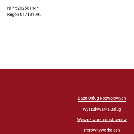
NIP 5262501444
Regon 017181095
Baza Usług Rozwojowych
Wyszukiwarka usług
Wyszukiwarka dostawców
Porównywarka cen