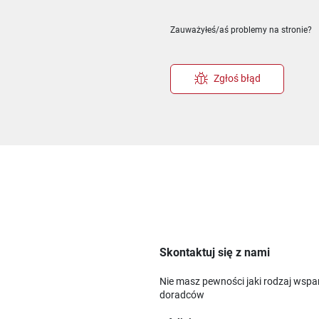
ie
m oknie
nowym oknie
Zauważyłeś/aś problemy na stronie?
Zgłoś błąd
Skontaktuj się z nami
Nie masz pewności jaki rodzaj wspa
doradców