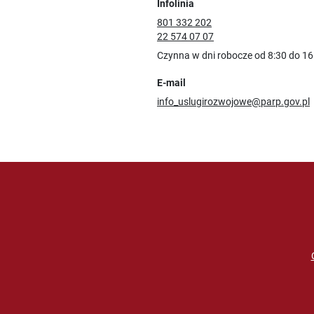
Infolinia
801 332 202
22 574 07 07
Czynna w dni robocze od 8:30 do 16
E-mail
info_uslugirozwojowe@parp.gov.pl