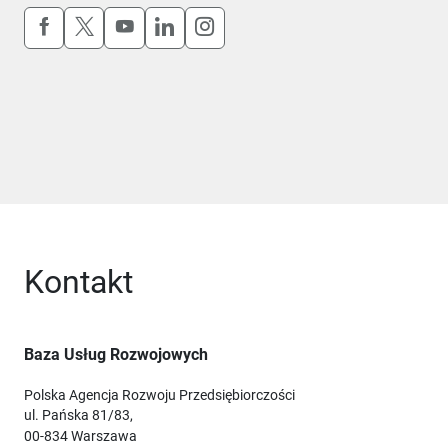
Uwaga, link otworzy się w nowym oknie
Uwaga, link otworzy się w nowym oknie
Uwaga, link otworzy się w nowym okn
Uwaga, link otworzy się w nowy
Uwaga, link otworzy się w 
Kontakt
Baza Usług Rozwojowych
Polska Agencja Rozwoju Przedsiębiorczości
ul. Pańska 81/83,
00-834 Warszawa