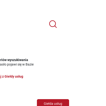
eriów wyszukiwania
sło pojawi się w Bazie
j z Giełdy usług
Giełda usług