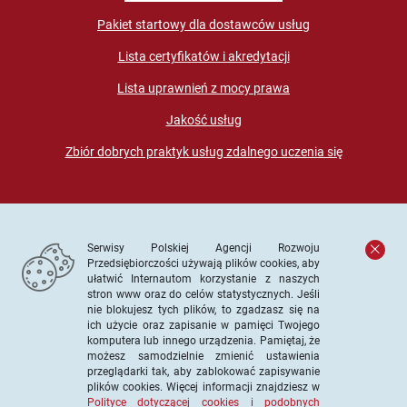
Pakiet startowy dla dostawców usług
Lista certyfikatów i akredytacji
Lista uprawnień z mocy prawa
Jakość usług
Zbiór dobrych praktyk usług zdalnego uczenia się
Serwisy Polskiej Agencji Rozwoju
Przedsiębiorczości używają plików cookies, aby
ułatwić Internautom korzystanie z naszych
stron www oraz do celów statystycznych. Jeśli
© PARP. Wszelkie prawa zastrzeżone
nie blokujesz tych plików, to zgadzasz się na
ich użycie oraz zapisanie w pamięci Twojego
komputera lub innego urządzenia. Pamiętaj, że
możesz samodzielnie zmienić ustawienia
przeglądarki tak, aby zablokować zapisywanie
Projekt współfinansowany ze środków Unii Europejskiej w
plików cookies. Więcej informacji znajdziesz w
ramach Europejskiego Funduszu Społecznego
Polityce dotyczącej cookies i podobnych