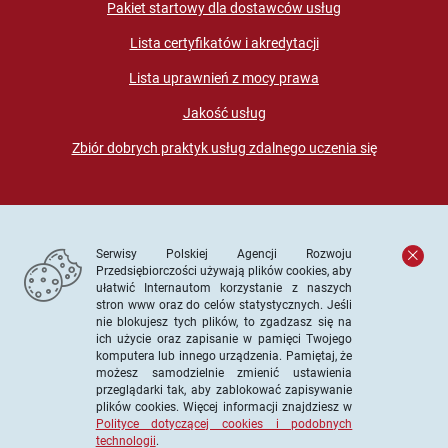
Pakiet startowy dla dostawców usług
Lista certyfikatów i akredytacji
Lista uprawnień z mocy prawa
Jakość usług
Zbiór dobrych praktyk usług zdalnego uczenia się
Serwisy Polskiej Agencji Rozwoju
Przedsiębiorczości używają plików cookies, aby
ułatwić Internautom korzystanie z naszych
stron www oraz do celów statystycznych. Jeśli
© PARP. Wszelkie prawa zastrzeżone
nie blokujesz tych plików, to zgadzasz się na
ich użycie oraz zapisanie w pamięci Twojego
komputera lub innego urządzenia. Pamiętaj, że
możesz samodzielnie zmienić ustawienia
przeglądarki tak, aby zablokować zapisywanie
Projekt współfinansowany ze środków Unii Europejskiej w
plików cookies. Więcej informacji znajdziesz w
ramach Europejskiego Funduszu Społecznego
Polityce dotyczącej cookies i podobnych
technologii
.