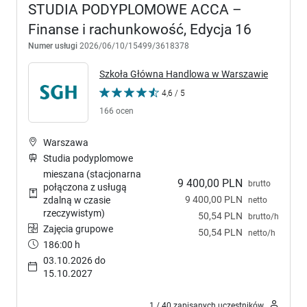
STUDIA PODYPLOMOWE ACCA –
Finanse i rachunkowość, Edycja 16
Numer usługi
2026/06/10/15499/3618378
Szkoła Główna Handlowa w Warszawie
4,6 / 5
166 ocen
Warszawa
Studia podyplomowe
mieszana (stacjonarna
9 400,00 PLN
brutto
połączona z usługą
9 400,00 PLN
zdalną w czasie
netto
rzeczywistym)
50,54 PLN
brutto/h
Zajęcia grupowe
50,54 PLN
netto/h
186:00 h
03.10.2026 do
15.10.2027
1 / 40 zapisanych uczestników