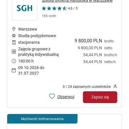
Szkoła Główna Handlowa w Warszawie
4,6 / 5
166 ocen
Warszawa
Studia podyplomowe
9 800,00 PLN
brutto
stacjonarna
9 800,00 PLN
netto
Zajęcia grupowe z
praktyką indywidualną
54,44 PLN
brutto/h
180:00 h
54,44 PLN
netto/h
09.10.2026 do
31.07.2027
0 / 24 zapisanych uczestników
Obserwuj
Zapisz się
Możliwość dofinansowania