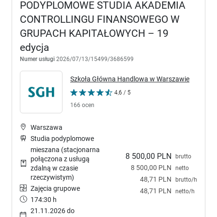
PODYPLOMOWE STUDIA AKADEMIA
CONTROLLINGU FINANSOWEGO W
GRUPACH KAPITAŁOWYCH – 19
edycja
Numer usługi
2026/07/13/15499/3686599
Szkoła Główna Handlowa w Warszawie
4,6 / 5
166 ocen
Warszawa
Studia podyplomowe
mieszana (stacjonarna
8 500,00 PLN
brutto
połączona z usługą
8 500,00 PLN
zdalną w czasie
netto
rzeczywistym)
48,71 PLN
brutto/h
Zajęcia grupowe
48,71 PLN
netto/h
174:30 h
21.11.2026 do