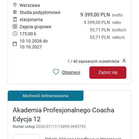
Warszawa
Studia podyplomowe
9 399,00 PLN
brutto
stacjonarna
9 399,00 PLN
netto
Zajęcia grupowe
53,71 PLN
brutto/h
175:00 h
53,71 PLN
netto/h
10.10.2026 do
10.10.2027
1 / 40 zapisanych uczestników
Obserwuj
Zapisz się
Możliwość dofinansowania
Akademia Profesjonalnego Coacha
Edycja 12
Numer usługi
2026/07/17/15499/3695753