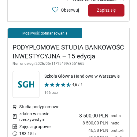
Obserwuj
Zapisz się
Możliwość dofinansowania
PODYPLOMOWE STUDIA BANKOWOŚĆ
INWESTYCYJNA – 15 edycja
Numer usługi
2026/05/11/15499/3551665
Szkoła Główna Handlowa w Warszawie
4,6 / 5
166 ocen
Studia podyplomowe
zdalna w czasie
8 500,00 PLN
brutto
rzeczywistym
8 500,00 PLN
netto
Zajęcia grupowe
46,38 PLN
brutto/h
183:15 h