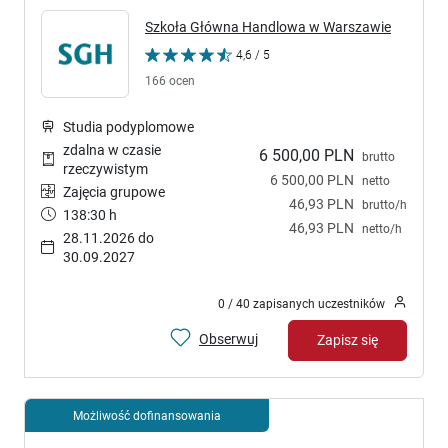
Szkoła Główna Handlowa w Warszawie
4,6 / 5
166 ocen
Studia podyplomowe
zdalna w czasie
6 500,00 PLN
brutto
rzeczywistym
6 500,00 PLN
netto
Zajęcia grupowe
46,93 PLN
brutto/h
138:30 h
46,93 PLN
netto/h
28.11.2026 do
30.09.2027
0 / 40 zapisanych uczestników
Obserwuj
Zapisz się
Możliwość dofinansowania