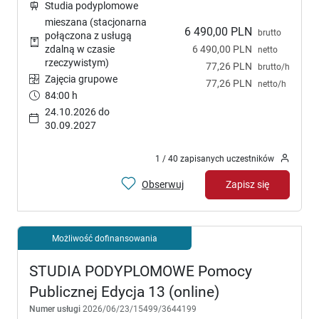
Studia podyplomowe
mieszana (stacjonarna
6 490,00 PLN
brutto
połączona z usługą
6 490,00 PLN
zdalną w czasie
netto
rzeczywistym)
77,26 PLN
brutto/h
Zajęcia grupowe
77,26 PLN
netto/h
84:00 h
24.10.2026 do
30.09.2027
1 / 40 zapisanych uczestników
Obserwuj
Zapisz się
Możliwość dofinansowania
STUDIA PODYPLOMOWE Pomocy
Publicznej Edycja 13 (online)
Numer usługi
2026/06/23/15499/3644199