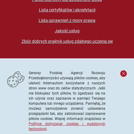
Lista certyfikatów i akredytacji
Lista uprawnień z mocy prawa
Jakość usług
Zbiór dobrych praktyk usług zdalnego uczenia się
Serwisy Polskiej Agencji Rozwoju
Przedsiębiorczości używają plików cookies, aby
ułatwić Internautom korzystanie z naszych
stron www oraz do celów statystycznych. Jeśli
© PARP. Wszelkie prawa zastrzeżone
nie blokujesz tych plików, to zgadzasz się na
ich użycie oraz zapisanie w pamięci Twojego
komputera lub innego urządzenia. Pamiętaj, że
możesz samodzielnie zmienić ustawienia
przeglądarki tak, aby zablokować zapisywanie
Projekt współfinansowany ze środków Unii Europejskiej w
plików cookies. Więcej informacji znajdziesz w
ramach Europejskiego Funduszu Społecznego
Polityce dotyczącej cookies i podobnych
technologii
.