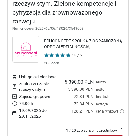
rzeczywistym. Zielone kompetencje i
cyfryzacja dla zrównoważonego
rozwoju.
Numer usługi
2026/05/06/13020/3543003
EDUCONCEPT SPÓŁKA Z OGRANICZONĄ
ODPOWIEDZIALNOŚCIĄ
4,8 / 5
266 ocen
Usługa szkoleniowa
5 390,00 PLN
brutto
zdalna w czasie
5 390,00 PLN
rzeczywistym
netto
Zajęcia grupowe
72,84 PLN
brutto/h
74:00 h
72,84 PLN
netto/h
19.09.2026 do
128,21 PLN
cena rynkowa
29.11.2026
1 / 20 zapisanych uczestników