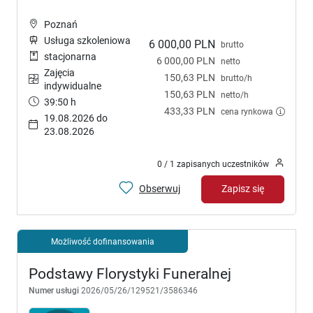
Poznań
Usługa szkoleniowa
6 000,00 PLN
brutto
stacjonarna
6 000,00 PLN
netto
Zajęcia
150,63 PLN
brutto/h
indywidualne
150,63 PLN
netto/h
39:50 h
433,33 PLN
cena rynkowa
19.08.2026 do
23.08.2026
0 / 1 zapisanych uczestników
Obserwuj
Zapisz się
Możliwość dofinansowania
Podstawy Florystyki Funeralnej
Numer usługi
2026/05/26/129521/3586346