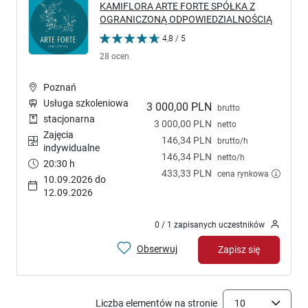
KAMIFLORA ARTE FORTE SPÓŁKA Z
OGRANICZONĄ ODPOWIEDZIALNOŚCIĄ
4,8 / 5
28 ocen
Poznań
Usługa szkoleniowa
3 000,00 PLN
brutto
stacjonarna
3 000,00 PLN
netto
Zajęcia
146,34 PLN
brutto/h
indywidualne
146,34 PLN
netto/h
20:30 h
433,33 PLN
cena rynkowa
10.09.2026 do
12.09.2026
0 / 1 zapisanych uczestników
Obserwuj
Zapisz się
Liczba elementów na stronie
10