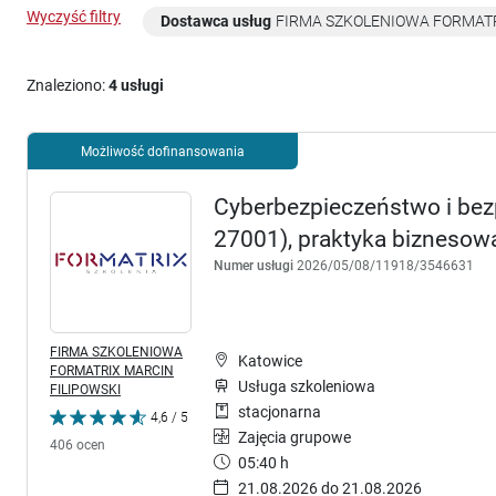
Wyczyść filtry
Dostawca usług
FIRMA SZKOLENIOWA FORMATR
Znaleziono:
4 usługi
Możliwość dofinansowania
Cyberbezpieczeństwo i bezp
27001), praktyka biznesow
Numer usługi
2026/05/08/11918/3546631
FIRMA SZKOLENIOWA
Katowice
FORMATRIX MARCIN
Usługa szkoleniowa
FILIPOWSKI
stacjonarna
4,6 / 5
Zajęcia grupowe
406 ocen
05:40 h
21.08.2026 do 21.08.2026