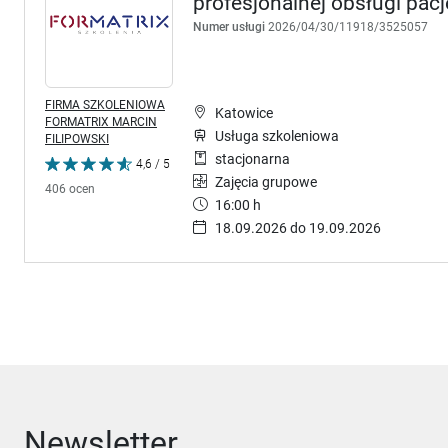
profesjonalnej obsługi pac
Numer usługi
2026/04/30/11918/3525057
FIRMA SZKOLENIOWA
Katowice
FORMATRIX MARCIN
Usługa szkoleniowa
FILIPOWSKI
stacjonarna
4,6 / 5
Zajęcia grupowe
406 ocen
16:00 h
18.09.2026 do 19.09.2026
Newsletter