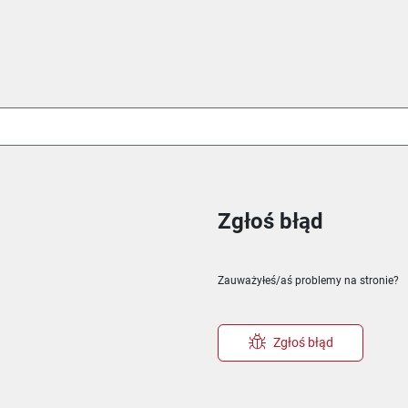
Zgłoś błąd
ie
m oknie
nowym oknie
Zauważyłeś/aś problemy na stronie?
Zgłoś błąd