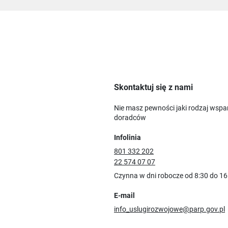
Skontaktuj się z nami
Nie masz pewności jaki rodzaj wspa
doradców
Infolinia
801 332 202
22 574 07 07
Czynna w dni robocze od 8:30 do 16
E-mail
info_uslugirozwojowe@parp.gov.pl