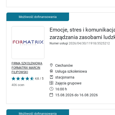
Możliwość dofinansowania
Emocje, stres i komunikac
zarządzania zasobami ludz
Numer usługi
2026/04/30/11918/3525212
FIRMA SZKOLENIOWA
Ciechanów
FORMATRIX MARCIN
Usługa szkoleniowa
FILIPOWSKI
stacjonarna
4,6 / 5
Zajęcia grupowe
406 ocen
16:00 h
15.08.2026 do 16.08.2026
Możliwość dofinansowania