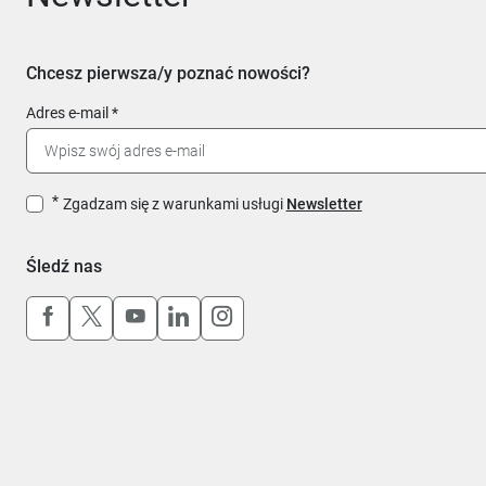
Chcesz pierwsza/y poznać nowości?
Adres e-mail
Zgadzam się z warunkami usługi
Newsletter
Śledź nas
Uwaga, link otworzy się w nowym oknie
Uwaga, link otworzy się w nowym oknie
Uwaga, link otworzy się w nowym okn
Uwaga, link otworzy się w nowy
Uwaga, link otworzy się w 