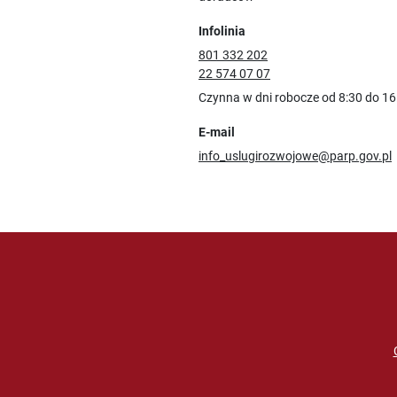
Infolinia
801 332 202
22 574 07 07
Czynna w dni robocze od 8:30 do 16
E-mail
info_uslugirozwojowe@parp.gov.pl