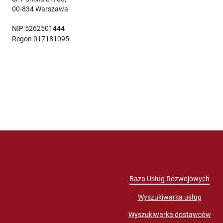
00-834 Warszawa
NIP 5262501444
Regon 017181095
Baza Usług Rozwojowych
Wyszukiwarka usług
Wyszukiwarka dostawców