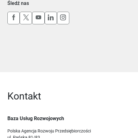
Śledź nas
Uwaga, link otworzy się w nowym oknie
Uwaga, link otworzy się w nowym oknie
Uwaga, link otworzy się w nowym okn
Uwaga, link otworzy się w nowy
Uwaga, link otworzy się w 
Kontakt
Baza Usług Rozwojowych
Polska Agencja Rozwoju Przedsiębiorczości
ul. Pańska 81/83,