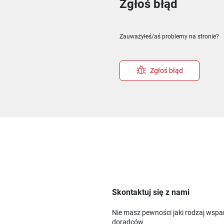
Zgłoś błąd
ie
m oknie
nowym oknie
Zauważyłeś/aś problemy na stronie?
Zgłoś błąd
Skontaktuj się z nami
Nie masz pewności jaki rodzaj wspa
doradców