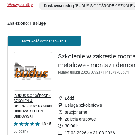
Wyczyść filtry
Dostawca usług
''BUDUS S.C.'' OŚRODEK SZKO
Znaleziono:
1 usługę
Możliwość dofinansowania
Szkolenie w zakresie mon
metalowe - montaż i demon
Numer usługi
2026/07/21/11410/3700674
''BUDUS S.C.'' OŚRODEK
Łódź
SZKOLENIA
Usługa szkoleniowa
OPERATORÓW DAMIAN
OBIDOWSKI, LEON
stacjonarna
OBIDOWSKI
Zajęcia grupowe
4,8 / 5
30:00 h
53 oceny
17.08.2026 do 31.08.2026