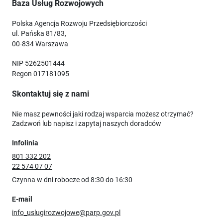
Baza Usług Rozwojowych
Polska Agencja Rozwoju Przedsiębiorczości
ul. Pańska 81/83,
00-834 Warszawa
NIP 5262501444
Regon 017181095
Skontaktuj się z nami
Nie masz pewności jaki rodzaj wsparcia możesz otrzymać?
Zadzwoń lub napisz i zapytaj naszych doradców
Infolinia
801 332 202
22 574 07 07
Czynna w dni robocze od 8:30 do 16:30
E-mail
info_uslugirozwojowe@parp.gov.pl