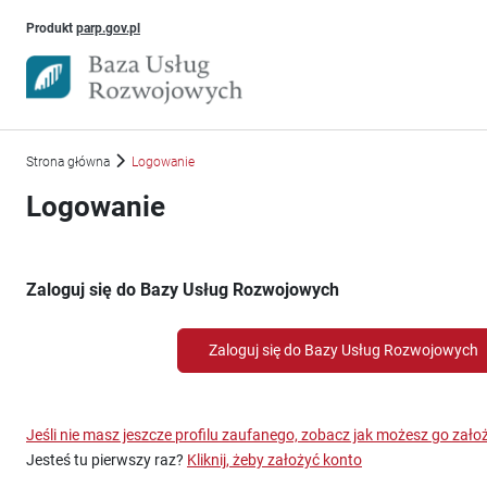
Uwaga, link otworzy się w nowym oknie
Produkt
parp.gov.pl
Strona główna
Logowanie
Logowanie
Zaloguj się do Bazy Usług Rozwojowych
Zaloguj się do Bazy Usług Rozwojowych
Jeśli nie masz jeszcze profilu zaufanego, zobacz jak możesz go zało
Jesteś tu pierwszy raz?
Kliknij, żeby założyć konto