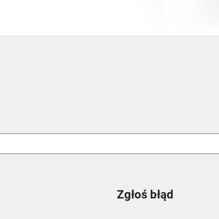
Zgłoś błąd
ie
m oknie
nowym oknie