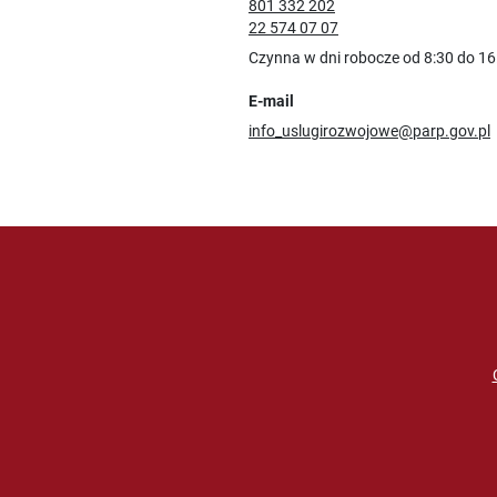
801 332 202
22 574 07 07
Czynna w dni robocze od 8:30 do 16
E-mail
info_uslugirozwojowe@parp.gov.pl