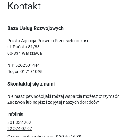
Kontakt
Baza Usług Rozwojowych
Polska Agencja Rozwoju Przedsiębiorczości
ul. Pańska 81/83,
00-834 Warszawa
NIP 5262501444
Regon 017181095
Skontaktuj się z nami
Nie masz pewności jaki rodzaj wsparcia możesz otrzymać?
Zadzwoń lub napisz i zapytaj naszych doradców
Infolinia
801 332 202
22 574 07 07
Czynna w dni robocze od 8:30 do 16:30