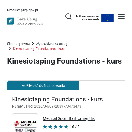
Uwaga, link otworzy się w nowym oknie
Produkt
parp.gov.pl
Strona główna
Wyszukiwarka usług
Kinesiotaping Foundations - kurs
Kinesiotaping Foundations - kurs
Możliwość dofinansowania
Kinesiotaping Foundations - kurs
Numer usługi
2026/04/09/20897/3473473
Medical Sport Bartłomiej Flis
4,6 / 5