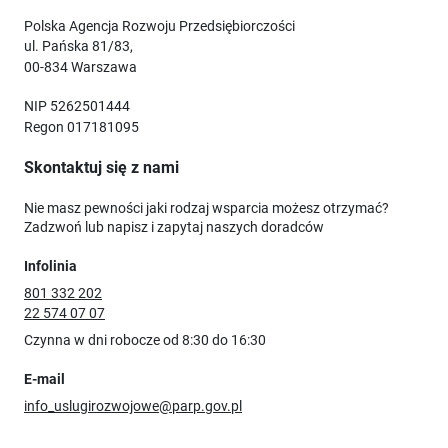
Polska Agencja Rozwoju Przedsiębiorczości
ul. Pańska 81/83,
00-834 Warszawa
NIP 5262501444
Regon 017181095
Skontaktuj się z nami
Nie masz pewności jaki rodzaj wsparcia możesz otrzymać?
Zadzwoń lub napisz i zapytaj naszych doradców
Infolinia
801 332 202
22 574 07 07
Czynna w dni robocze od 8:30 do 16:30
E-mail
info_uslugirozwojowe@parp.gov.pl