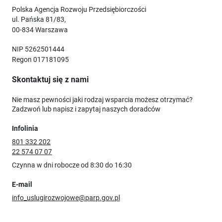
Polska Agencja Rozwoju Przedsiębiorczości
ul. Pańska 81/83,
00-834 Warszawa
NIP 5262501444
Regon 017181095
Skontaktuj się z nami
Nie masz pewności jaki rodzaj wsparcia możesz otrzymać?
Zadzwoń lub napisz i zapytaj naszych doradców
Infolinia
801 332 202
22 574 07 07
Czynna w dni robocze od 8:30 do 16:30
E-mail
info_uslugirozwojowe@parp.gov.pl