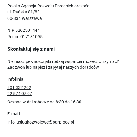
Polska Agencja Rozwoju Przedsiębiorczości
ul. Pańska 81/83,
00-834 Warszawa
NIP 5262501444
Regon 017181095
Skontaktuj się z nami
Nie masz pewności jaki rodzaj wsparcia możesz otrzymać?
Zadzwoń lub napisz i zapytaj naszych doradców
Infolinia
801 332 202
22 574 07 07
Czynna w dni robocze od 8:30 do 16:30
E-mail
info_uslugirozwojowe@parp.gov.pl