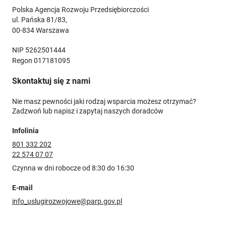
Polska Agencja Rozwoju Przedsiębiorczości
ul. Pańska 81/83,
00-834 Warszawa
NIP 5262501444
Regon 017181095
Skontaktuj się z nami
Nie masz pewności jaki rodzaj wsparcia możesz otrzymać?
Zadzwoń lub napisz i zapytaj naszych doradców
Infolinia
801 332 202
22 574 07 07
Czynna w dni robocze od 8:30 do 16:30
E-mail
info_uslugirozwojowe@parp.gov.pl