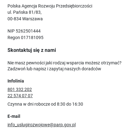
Polska Agencja Rozwoju Przedsiębiorczości
ul. Pańska 81/83,
00-834 Warszawa
NIP 5262501444
Regon 017181095
Skontaktuj się z nami
Nie masz pewności jaki rodzaj wsparcia możesz otrzymać?
Zadzwoń lub napisz i zapytaj naszych doradców
Infolinia
801 332 202
22 574 07 07
Czynna w dni robocze od 8:30 do 16:30
E-mail
info_uslugirozwojowe@parp.gov.pl