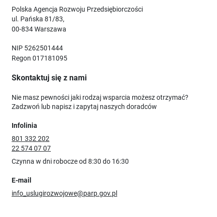
Polska Agencja Rozwoju Przedsiębiorczości
ul. Pańska 81/83,
00-834 Warszawa
NIP 5262501444
Regon 017181095
Skontaktuj się z nami
Nie masz pewności jaki rodzaj wsparcia możesz otrzymać?
Zadzwoń lub napisz i zapytaj naszych doradców
Infolinia
801 332 202
22 574 07 07
Czynna w dni robocze od 8:30 do 16:30
E-mail
info_uslugirozwojowe@parp.gov.pl