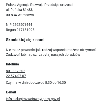
Polska Agencja Rozwoju Przedsiębiorczości
ul. Pańska 81/83,
00-834 Warszawa
NIP 5262501444
Regon 017181095
Skontaktuj się z nami
Nie masz pewności jaki rodzaj wsparcia możesz otrzymać?
Zadzwoń lub napisz i zapytaj naszych doradców
Infolinia
801 332 202
22 574 07 07
Czynna w dni robocze od 8:30 do 16:30
E-mail
info_uslugirozwojowe@parp.gov.pl