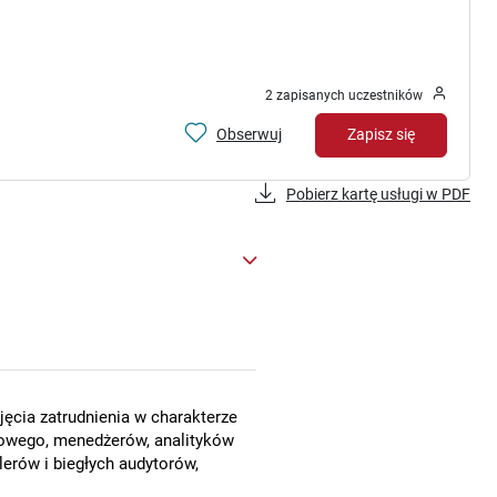
2 zapisanych uczestników
Obserwuj
Zapisz się
Pobierz kartę usługi w PDF
ęcia zatrudnienia w charakterze
owego, menedżerów, analityków
erów i biegłych audytorów,