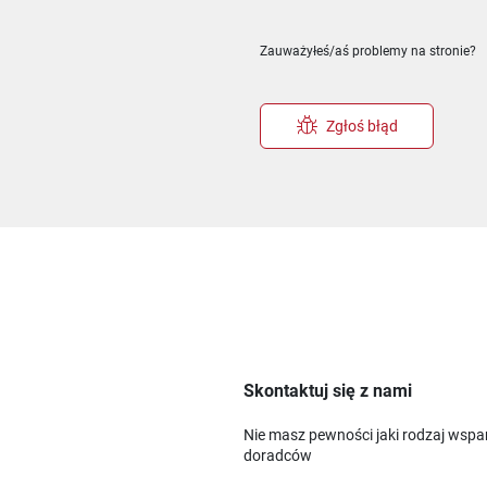
ie
m oknie
nowym oknie
Zauważyłeś/aś problemy na stronie?
Zgłoś błąd
Skontaktuj się z nami
Nie masz pewności jaki rodzaj wspa
doradców