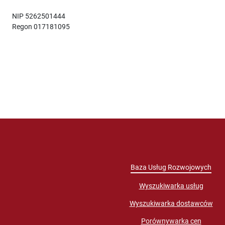
NIP 5262501444
Regon 017181095
Baza Usług Rozwojowych
Wyszukiwarka usług
Wyszukiwarka dostawców
Porównywarka cen