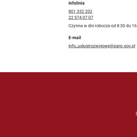
Infolinia
801 332 202
22 574 07 07
Czynna w dni robocze od 8:30 do 16
E-mail
info_uslugirozwojowe@parp.gov.pl