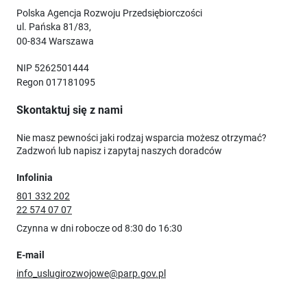
Polska Agencja Rozwoju Przedsiębiorczości
ul. Pańska 81/83,
00-834 Warszawa
NIP 5262501444
Regon 017181095
Skontaktuj się z nami
Nie masz pewności jaki rodzaj wsparcia możesz otrzymać?
Zadzwoń lub napisz i zapytaj naszych doradców
Infolinia
801 332 202
22 574 07 07
Czynna w dni robocze od 8:30 do 16:30
E-mail
info_uslugirozwojowe@parp.gov.pl